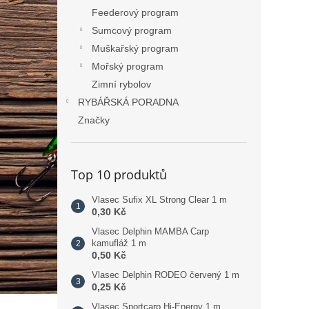
Feederový program
Sumcový program
Muškařský program
Mořský program
Zimní rybolov
RYBÁŘSKÁ PORADNA
Značky
Top 10 produktů
Vlasec Sufix XL Strong Clear 1 m
0,30 Kč
Vlasec Delphin MAMBA Carp
kamufláž 1 m
0,50 Kč
Vlasec Delphin RODEO červený 1 m
0,25 Kč
Vlasec Sportcarp Hi-Energy 1 m