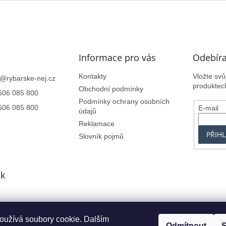
Informace pro vás
Odebíra
Kontakty
Vložte sv
@
rybarske-nej.cz
produktec
Obchodní podmínky
606 085 800
Podmínky ochrany osobních
606 085 800
E-mail
údajů
Reklamace
PŘIHL
Slovník pojmů
k
oužívá soubory cookie. Dalším
Centrum.cz
Seznam.cz
Google.cz
Alfa-Elchron
Živéfirmy.cz
Azet.s
Odmítnout
S