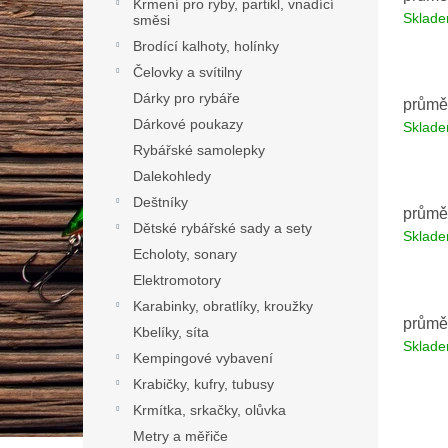
Krmení pro ryby, partikl, vnadící
Sklad
směsi
Brodící kalhoty, holínky
Čelovky a svítilny
Dárky pro rybáře
průmě
Dárkové poukazy
Sklad
Rybářské samolepky
Dalekohledy
Deštníky
průmě
Dětské rybářské sady a sety
Sklad
Echoloty, sonary
Elektromotory
Karabinky, obratlíky, kroužky
průmě
Kbelíky, síta
Sklad
Kempingové vybavení
Krabičky, kufry, tubusy
Krmítka, srkačky, olůvka
Metry a měřiče