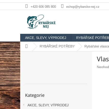
Přejít
+420 606 085 800
eshop@rybarske-nej.cz
na
obsah
AKCE, SLEVY, VÝPRODEJ
RYBÁŘSKÉ POTŘEB
Domů
RYBÁŘSKÉ POTŘEBY
Rybářské vlasce
P
Vla
o
s
Průměr
Neohod
t
hodnoc
r
produkt
a
je
n
0,0
n
z
Přeskočit
Kategorie
5
kategorie
í
hvězdič
p
AKCE, SLEVY, VÝPRODEJ
a