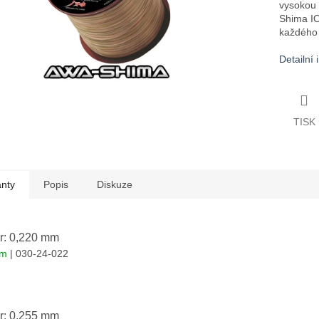
vysokou 
Shima I
každého 
Detailní
TISK
anty
Popis
Diskuze
r: 0,220 mm
em
| 030-24-022
r: 0,255 mm