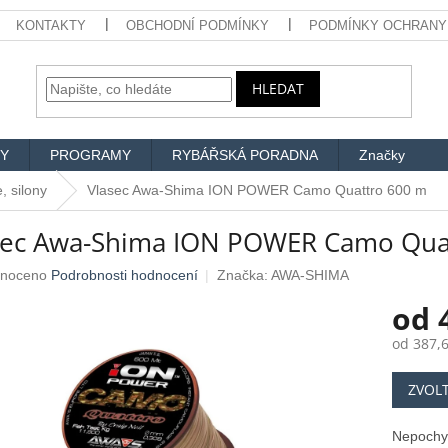
KONTAKTY
OBCHODNÍ PODMÍNKY
PODMÍNKY OCHRANY
HLEDAT
Y
PROGRAMY
RYBÁŘSKÁ PORADNA
Značky
, silony
Vlasec Awa-Shima ION POWER Camo Quattro 600 m
sec Awa-Shima ION POWER Camo Qua
né
noceno
Podrobnosti hodnocení
Značka:
AWA-SHIMA
ení
od
u
od
387,
Měrná
ZVOL
cena:
ek.
Nepochyb