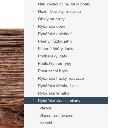
Nafukovací čluny, belly boaty
Nože, škrabky, rukavice
Obaly na pruty
Rybářská obuv
Rybářské oblečení
Peany, nůžky, jehly
Pletené šňůry, lanka
Podběráky, gafy
Podložky pod ryby
Polarizační brýle
Rybářské háčky, návazce
Rybářská křesla, židle
Rybářská lehátka
Rybářské vlasce, silony
Vlasce
Vlasce na návazce
Nanofil