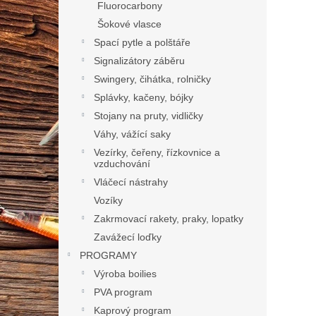
Fluorocarbony
Šokové vlasce
Spací pytle a polštáře
Signalizátory záběru
Swingery, čihátka, rolničky
Splávky, kačeny, bójky
Stojany na pruty, vidličky
Váhy, vážící saky
Vezírky, čeřeny, řízkovnice a
vzduchování
Vláčecí nástrahy
Vozíky
Zakrmovací rakety, praky, lopatky
Zavážecí loďky
PROGRAMY
Výroba boilies
PVA program
Kaprový program