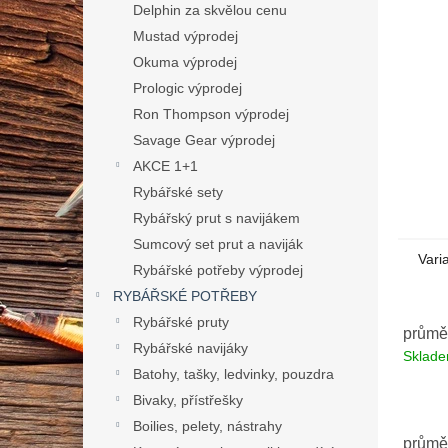
n
Delphin za skvělou cenu
e
Mustad výprodej
l
Okuma výprodej
Prologic výprodej
Ron Thompson výprodej
Savage Gear výprodej
AKCE 1+1
Rybářské sety
Rybářský prut s navijákem
Sumcový set prut a naviják
Vari
Rybářské potřeby výprodej
RYBÁŘSKÉ POTŘEBY
Rybářské pruty
průmě
Rybářské navijáky
Sklad
Batohy, tašky, ledvinky, pouzdra
Bivaky, přístřešky
Boilies, pelety, nástrahy
průmě