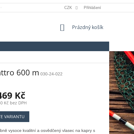
 OSOBNÍCH ÚDAJŮ
REKLAMACE
CZK
Přihlášení
SLOVNÍK POJMŮ
NÁKUPNÍ
Prázdný košík
KOŠÍK
ttro 600 m
030-24-022
469 Kč
60 Kč
bez DPH
TE VARIANTU
ně vysoce kvalitní a osvědčený vlasec na kapry s