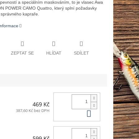
pevností a speciálním maskováním, to je vlasec Awa
ON POWER CAMO Quattro, který splní požadavky
správného kapraře.
 informace
ZEPTAT SE
HLÍDAT
SDÍLET
469 Kč
Do košíku
387,60 Kč bez DPH
599 Kč