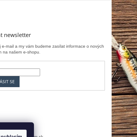
t newsletter
ůj e-mail a my vám budeme zasílat informace o nových
h na našem e-shopu.
ÁSIT SE
k
MRK.cz
Zoznam.sk
ouhlasím