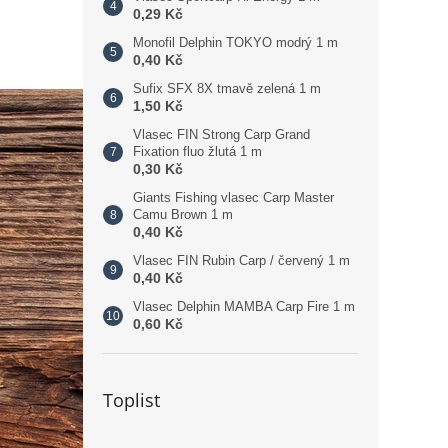
0,29 Kč
Monofil Delphin TOKYO modrý 1 m
0,40 Kč
Sufix SFX 8X tmavě zelená 1 m
1,50 Kč
Vlasec FIN Strong Carp Grand
Fixation fluo žlutá 1 m
0,30 Kč
Giants Fishing vlasec Carp Master
Camu Brown 1 m
0,40 Kč
Vlasec FIN Rubin Carp / červený 1 m
0,40 Kč
Vlasec Delphin MAMBA Carp Fire 1 m
0,60 Kč
Toplist