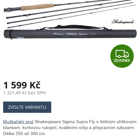
Z
ZDARMA
D
A
1 599 Kč
R
1 321,49 Kč bez DPH
Měrná
M
ZVOLTE VARIANTU
cena:
A
Muškařský prut
Shakespeare Sigma Supra Fly s 4dílným uhlíkovým
blankem, korkovou rukojetí, kvalitními očky a přepravním tubusem.
Délka 255 až 300 cm.