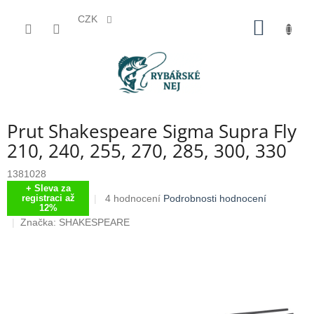
CZK
Přejít
NÁKUP
na
KOŠÍK
obsah
Prut Shakespeare Sigma Supra Fly
210, 240, 255, 270, 285, 300, 330
1381028
+ Sleva za
Průměrné
4 hodnocení
Podrobnosti hodnocení
registraci až
12%
hodnocení
Značka:
SHAKESPEARE
produktu
je
4,3
z
5
hvězdiček.