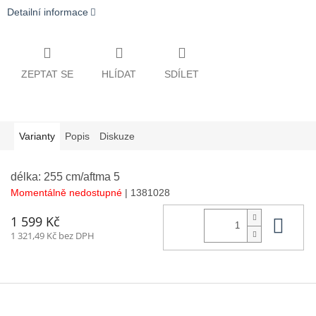
Detailní informace
ZEPTAT SE
HLÍDAT
SDÍLET
Varianty
Popis
Diskuze
délka: 255 cm/aftma 5
Momentálně nedostupné
| 1381028
Do 
1 599 Kč
1 321,49 Kč bez DPH
Z
á