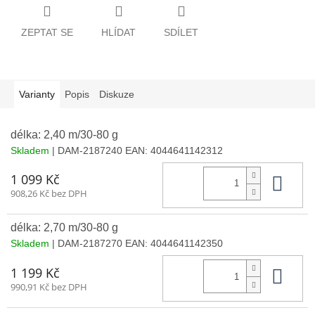
ZEPTAT SE
HLÍDAT
SDÍLET
Varianty
Popis
Diskuze
délka: 2,40 m/30-80 g
Skladem
| DAM-2187240
EAN:
4044641142312
Do 
1 099 Kč
908,26 Kč bez DPH
délka: 2,70 m/30-80 g
Skladem
| DAM-2187270
EAN:
4044641142350
Do 
1 199 Kč
990,91 Kč bez DPH