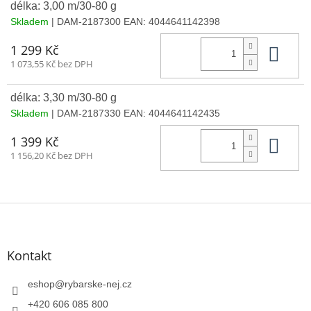
délka: 3,00 m/30-80 g
Skladem
| DAM-2187300
EAN:
4044641142398
Do 
1 299 Kč
1 073,55 Kč bez DPH
délka: 3,30 m/30-80 g
Skladem
| DAM-2187330
EAN:
4044641142435
Do 
1 399 Kč
1 156,20 Kč bez DPH
Z
á
p
a
Kontakt
t
í
eshop
@
rybarske-nej.cz
+420 606 085 800