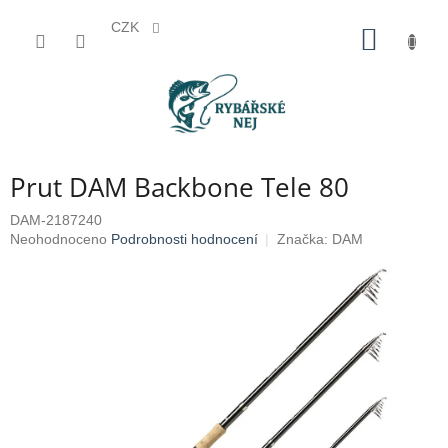
CZK
Přejít
NÁKUP
na
KOŠÍK
obsah
Prut DAM Backbone Tele 80
DAM-2187240
Průměrné
Neohodnoceno
Podrobnosti hodnocení
Značka:
DAM
hodnocení
produktu
je
0,0
z
5
hvězdiček.