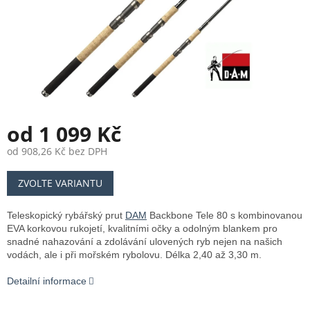
od
1 099 Kč
od
908,26 Kč
bez DPH
Měrná
ZVOLTE VARIANTU
cena:
Teleskopický rybářský prut
DAM
Backbone Tele 80 s kombinovanou
EVA korkovou rukojetí, kvalitními očky a odolným blankem pro
snadné nahazování a zdolávání ulovených ryb nejen na našich
vodách, ale i při mořském rybolovu. Délka 2,40 až 3,30 m.
Detailní informace