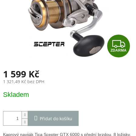
Z
ZDARMA
D
A
1 599 Kč
R
1 321,49 Kč bez DPH
Měrná
M
Skladem
cena:
A
Přidat do košíku
Kaprový naviják Tica Scepter GTX 6000 s přední brzdou, 8 ložisky,