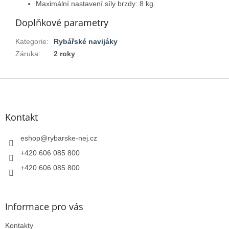
Maximální nastavení síly brzdy: 8 kg.
Doplňkové parametry
Kategorie
:
Rybářské navijáky
Záruka
:
2 roky
Z
á
p
a
Kontakt
t
í
eshop
@
rybarske-nej.cz
+420 606 085 800
+420 606 085 800
Informace pro vás
Kontakty