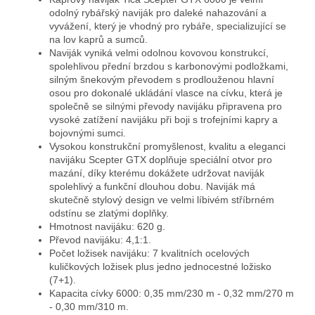
odolný rybářský naviják pro daleké nahazování a
vyvážení, který je vhodný pro rybáře, specializující se
na lov kaprů a sumců.
Naviják vyniká velmi odolnou kovovou konstrukcí,
spolehlivou přední brzdou s karbonovými podložkami,
silným šnekovým převodem s prodlouženou hlavní
osou pro dokonalé ukládání vlasce na cívku, která je
společně se silnými převody navijáku připravena pro
vysoké zatížení navijáku při boji s trofejními kapry a
bojovnými sumci.
Vysokou konstrukční promyšlenost, kvalitu a eleganci
navijáku Scepter GTX doplňuje speciální otvor pro
mazání, díky kterému dokážete udržovat naviják
spolehlivý a funkční dlouhou dobu. Naviják má
skutečně stylový design ve velmi líbivém stříbrném
odstínu se zlatými doplňky.
Hmotnost navijáku: 620 g.
Převod navijáku: 4,1:1.
Počet ložisek navijáku: 7 kvalitních ocelových
kuličkových ložisek plus jedno jednocestné ložisko
(7+1).
Kapacita cívky 6000: 0,35 mm/230 m - 0,32 mm/270 m
- 0,30 mm/310 m.