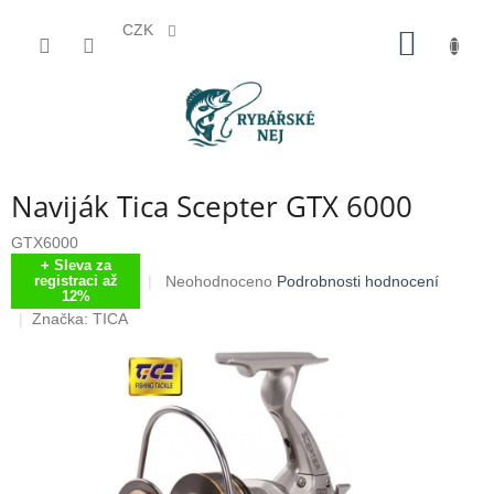
CZK
Přejít
NÁKUP
na
KOŠÍK
obsah
Naviják Tica Scepter GTX 6000
GTX6000
+ Sleva za
Průměrné
Neohodnoceno
Podrobnosti hodnocení
registraci až
12%
hodnocení
Značka:
TICA
produktu
je
0,0
z
5
hvězdiček.