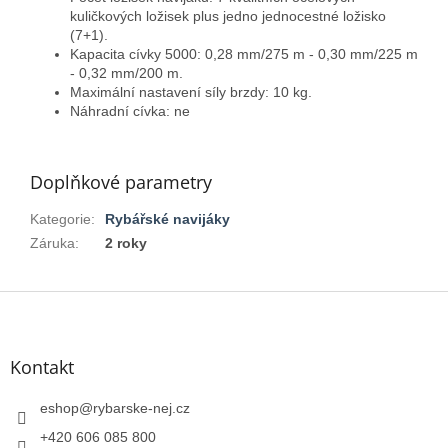
kuličkových ložisek plus jedno jednocestné ložisko
(7+1).
Kapacita cívky 5000: 0,28 mm/275 m - 0,30 mm/225 m
- 0,32 mm/200 m.
Maximální nastavení síly brzdy: 10 kg.
Náhradní cívka: ne
Doplňkové parametry
Kategorie
:
Rybářské navijáky
Záruka
:
2 roky
Z
á
p
a
Kontakt
t
í
eshop
@
rybarske-nej.cz
+420 606 085 800