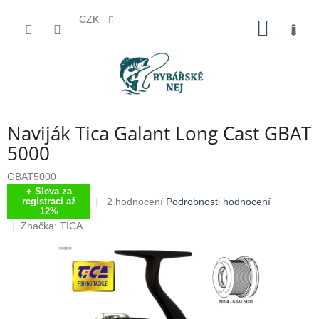
CZK
Přejít
NÁKUP
na
KOŠÍK
obsah
Naviják Tica Galant Long Cast GBAT
5000
GBAT5000
+ Sleva za
Průměrné
2 hodnocení
Podrobnosti hodnocení
registraci až
12%
hodnocení
Značka:
TICA
produktu
je
3,5
z
5
hvězdiček.