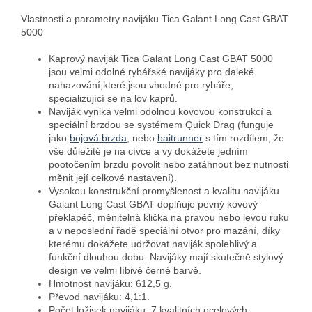
Vlastnosti a parametry navijáku Tica Galant Long Cast GBAT
5000
Kaprový naviják Tica Galant Long Cast GBAT 5000
jsou velmi odolné rybářské navijáky pro daleké
nahazování,které jsou vhodné pro rybáře,
specializující se na lov kaprů.
Naviják vyniká velmi odolnou kovovou konstrukcí a
speciální brzdou se systémem Quick Drag (funguje
jako
bojová brzda
, nebo
baitrunner
s tím rozdílem, že
vše důležité je na cívce a vy dokážete jedním
pootočením brzdu povolit nebo zatáhnout bez nutnosti
měnit její celkové nastavení).
Vysokou konstrukční promyšlenost a kvalitu navijáku
Galant Long Cast GBAT doplňuje pevný kovový
překlapěč, měnitelná klička na pravou nebo levou ruku
a v neposlední řadě speciální otvor pro mazání, díky
kterému dokážete udržovat naviják spolehlivý a
funkční dlouhou dobu. Navijáky mají skutečně stylový
design ve velmi líbivé černé barvě.
Hmotnost navijáku: 612,5 g.
Převod navijáku: 4,1:1.
Počet ložisek navijáku: 7 kvalitních ocelových