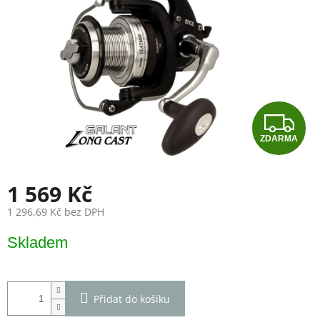
Z
ZDARMA
D
A
1 569 Kč
R
1 296,69 Kč bez DPH
Měrná
M
Skladem
cena:
A
Přidat do košíku