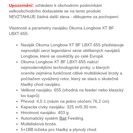
Upozornění:
vzhledem k obchodním podmínkám
velkoobchodního dodavatele se na tento produkt
NEVZTAHUJE žádná další sleva - děkujeme za pochopení.
Vlastnosti a parametry navijáku Okuma Longbow XT BF
LBXT-655:
Naviják Okuma Longbow XT BF LBXT-655 představuje
nejnovější verzi legendární série oblíbených navijáků
Longbow, které se osvědčily po celé Evropě.
Okuma Longbow XT BF LBXT-655 nabízí
nejmodernějšími technologické prvky, u kterých
oceníte zejména funkčnost citlivé multidiskové brzdy a
počítačem vyvážený rotor, který se stará o skutečně
hladký chod navijáku.
Velikost navijáku: 655 (vhodná na feeder nebo klasický
lov kaprů).
Převod: 4,5:1 (návin na jedno otočení 76,2 cm).
Kapacita cívky navijáku: 325 m/0,30 mm.
Hmotnost navijáku: 403 g.
Automatický systém
Bait
Feeding.
Multidisková brzda.
5+1BB ložiska pro hladký a plynulý chod.