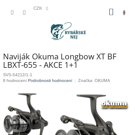
CZK
Přejít
NÁKUP
na
KOŠÍK
obsah
Naviják Okuma Longbow XT BF
LBXT-655 - AKCE 1+1
SVS-54212/1-1
Průměrné
8 hodnocení
Podrobnosti hodnocení
Značka:
OKUMA
hodnocení
produktu
je
4,8
z
5
hvězdiček.