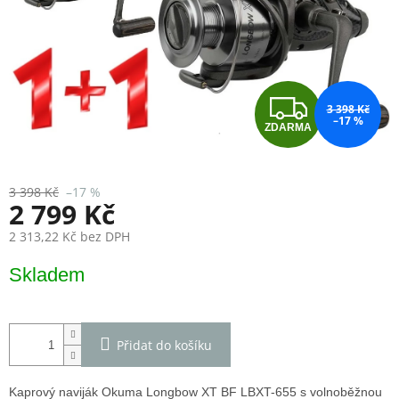
Z
3 398 Kč
–17 %
ZDARMA
D
A
3 398 Kč
–17 %
2 799 Kč
R
2 313,22 Kč bez DPH
M
Měrná
Skladem
cena:
A
Přidat do košíku
Kaprový naviják Okuma Longbow XT BF LBXT-655 s volnoběžnou