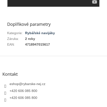
Doplňkové parametry
Kategorie
:
Rybářské navijáky
Záruka
:
2 roky
EAN
:
4718947015617
Z
á
p
a
Kontakt
t
í
eshop
@
rybarske-nej.cz
+420 606 085 800
+420 606 085 800