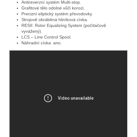
Antireverzní systém Multi-stop.
Grafitové tělo odolné vůči korozi.
Precizní eliptický systém převodovky.
Strojově obráběná hliníková cívka.
RESII: Rotor Equalizing System (počítačově
vyvážený).
LCS – Line Control Spool.
Náhradní cívka: ano.