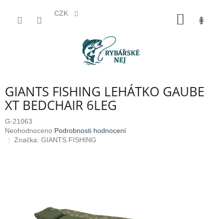
CZK
Přejít
NÁKUP
na
KOŠÍK
obsah
GIANTS FISHING LEHÁTKO GAUBE
XT BEDCHAIR 6LEG
G-21063
Průměrné
Neohodnoceno
Podrobnosti hodnocení
hodnocení
Značka:
GIANTS FISHING
produktu
je
0,0
z
5
hvězdiček.