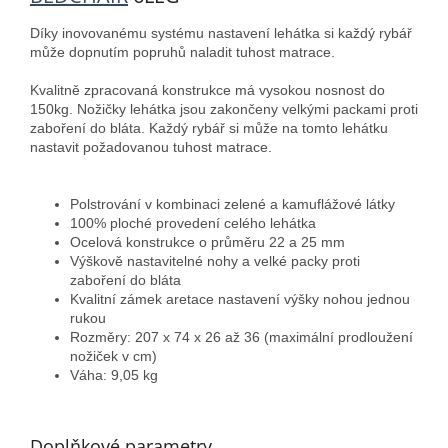
Díky inovovanému systému nastavení lehátka si každý rybář
může dopnutím popruhů naladit tuhost matrace.
Kvalitně zpracovaná konstrukce má vysokou nosnost do
150kg. Nožičky lehátka jsou zakončeny velkými packami proti
zaboření do bláta. Každý rybář si může na tomto lehátku
nastavit požadovanou tuhost matrace.
Polstrování v kombinaci zelené a kamuflážové látky
100% ploché provedení celého lehátka
Ocelová konstrukce o průměru 22 a 25 mm
Výškově nastavitelné nohy a velké packy proti
zaboření do bláta
Kvalitní zámek aretace nastavení výšky nohou jednou
rukou
Rozměry: 207 x 74 x 26 až 36 (maximální prodloužení
nožiček v cm)
Váha: 9,05 kg
Doplňkové parametry