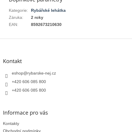
Kategorie
:
Rybářské lehátka
Záruka
:
2 roky
EAN
:
8592673210630
Z
á
p
a
Kontakt
t
í
eshop
@
rybarske-nej.cz
+420 606 085 800
+420 606 085 800
Informace pro vás
Kontakty
Obchodní podmínky