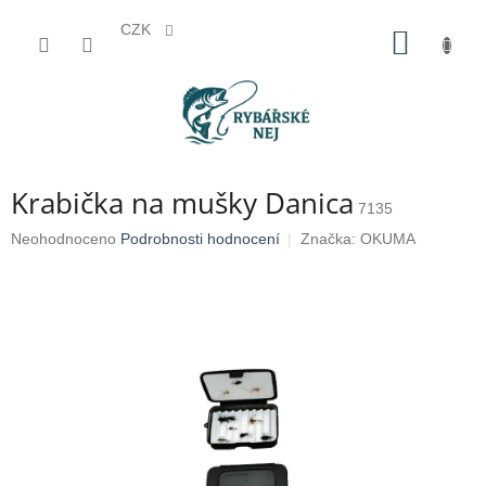
CZK
Přejít
NÁKUP
na
KOŠÍK
obsah
Krabička na mušky Danica
7135
Průměrné
Neohodnoceno
Podrobnosti hodnocení
Značka:
OKUMA
hodnocení
produktu
je
0,0
z
5
hvězdiček.