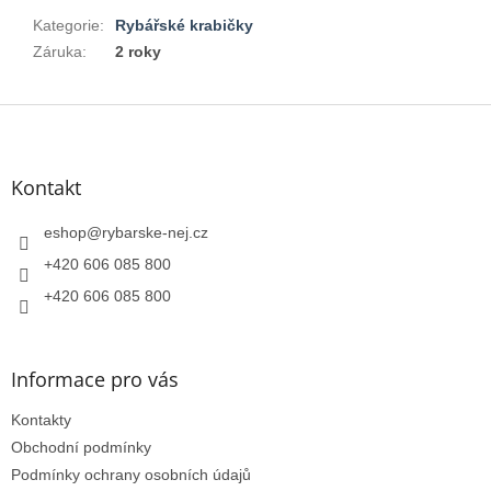
Kategorie
:
Rybářské krabičky
Záruka
:
2 roky
Z
á
p
a
Kontakt
t
í
eshop
@
rybarske-nej.cz
+420 606 085 800
+420 606 085 800
Informace pro vás
Kontakty
Obchodní podmínky
Podmínky ochrany osobních údajů