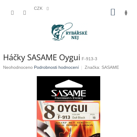
CZK
Přejít
NÁKUP
na
KOŠÍK
obsah
Háčky SASAME Oygui
F-913-3
Průměrné
Neohodnoceno
Podrobnosti hodnocení
Značka:
SASAME
hodnocení
produktu
je
0,0
z
5
hvězdiček.