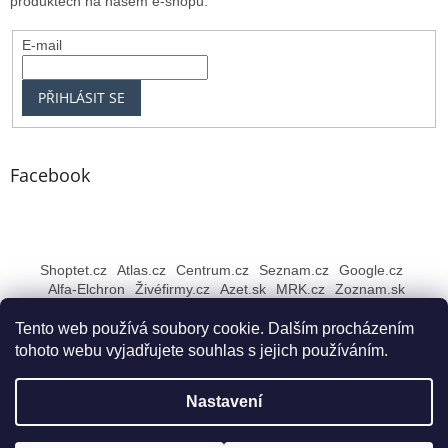
produktech na našem e-shopu.
E-mail
PŘIHLÁSIT SE
Facebook
Shoptet.cz
Atlas.cz
Centrum.cz
Seznam.cz
Google.cz
Alfa-Elchron
Živéfirmy.cz
Azet.sk
MRK.cz
Zoznam.sk
Tento web používá soubory cookie. Dalším procházením
tohoto webu vyjadřujete souhlas s jejich používáním.
Vytvořil Shoptet
Nastavení
Copyright 2026
Rybářské NEJ Bruntál
. Všechna práva