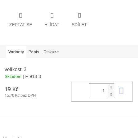
ZEPTAT SE
HLÍDAT
SDÍLET
Varianty
Popis
Diskuze
velikost: 3
Skladem
| F-913-3
Do 
19 Kč
15,70 Kč bez DPH
Z
á
p