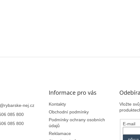
Informace pro vás
Odebíra
Kontakty
Vložte sv
@
rybarske-nej.cz
produktec
Obchodní podmínky
606 085 800
Podmínky ochrany osobních
606 085 800
E-mail
údajů
Reklamace