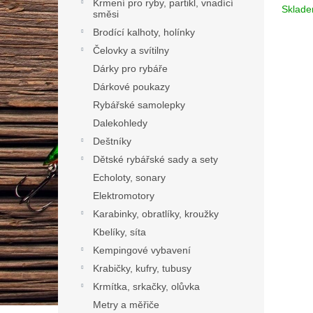
Krmení pro ryby, partikl, vnadící
Sklad
směsi
Brodící kalhoty, holínky
Čelovky a svítilny
Dárky pro rybáře
Dárkové poukazy
Rybářské samolepky
Dalekohledy
Deštníky
Dětské rybářské sady a sety
Echoloty, sonary
Elektromotory
Karabinky, obratlíky, kroužky
Kbelíky, síta
Kempingové vybavení
Krabičky, kufry, tubusy
Krmítka, srkačky, olůvka
Metry a měřiče