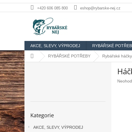
Přejít
+420 606 085 800
eshop@rybarske-nej.cz
na
obsah
AKCE, SLEVY, VÝPRODEJ
RYBÁŘSKÉ POTŘEB
Domů
RYBÁŘSKÉ POTŘEBY
Rybářské háčky
P
Háč
o
s
Průměr
Neohod
t
hodnoc
r
produkt
a
je
n
0,0
n
z
Přeskočit
Kategorie
5
kategorie
í
hvězdič
p
AKCE, SLEVY, VÝPRODEJ
a