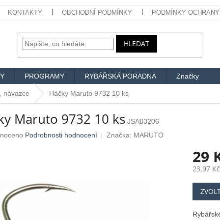
KONTAKTY
OBCHODNÍ PODMÍNKY
PODMÍNKY OCHRANY
HLEDAT
Y
PROGRAMY
RYBÁŘSKÁ PORADNA
Značky
, návazce
Háčky Maruto 9732 10 ks
ky Maruto 9732 10 ks
JSA83206
né
noceno
Podrobnosti hodnocení
Značka:
MARUTO
ení
29 
u
23,97 K
Měrná
ZVOL
cena:
ek.
Rybářské