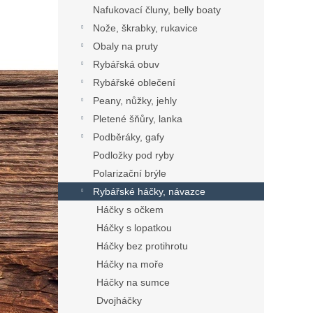
Nafukovací čluny, belly boaty
Nože, škrabky, rukavice
Obaly na pruty
Rybářská obuv
Rybářské oblečení
Peany, nůžky, jehly
Pletené šňůry, lanka
Podběráky, gafy
Podložky pod ryby
Polarizační brýle
Rybářské háčky, návazce
Háčky s očkem
Háčky s lopatkou
Háčky bez protihrotu
Háčky na moře
Háčky na sumce
Dvojháčky