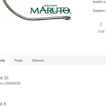
kvalitní 
Detailní
TISK
anty
Popis
Diskuze
st: 10
em
| JSA83210
st: 6