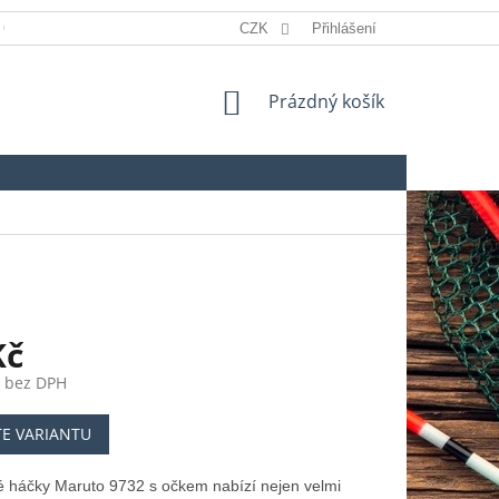
 OSOBNÍCH ÚDAJŮ
REKLAMACE
CZK
Přihlášení
SLOVNÍK POJMŮ
NÁKUPNÍ
Prázdný košík
KOŠÍK
Kč
č bez DPH
TE VARIANTU
 háčky Maruto 9732 s očkem nabízí nejen velmi