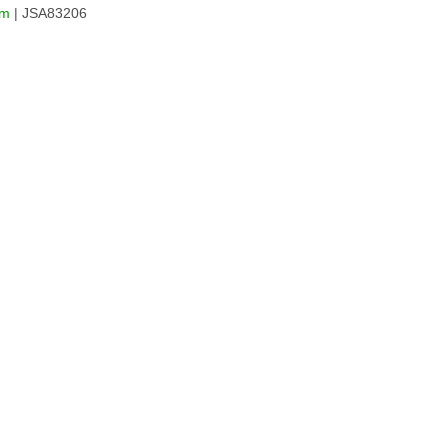
em
| JSA83206