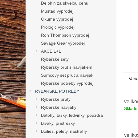
n
Delphin za skvělou cenu
e
Mustad výprodej
l
Okuma výprodej
Prologic výprodej
Ron Thompson výprodej
Savage Gear výprodej
AKCE 1+1
Rybářské sety
Rybářský prut s navijákem
Sumcový set prut a naviják
Vari
Rybářské potřeby výprodej
RYBÁŘSKÉ POTŘEBY
Rybářské pruty
veliko
Rybářské navijáky
Sklad
Batohy, tašky, ledvinky, pouzdra
Bivaky, přístřešky
Boilies, pelety, nástrahy
veliko