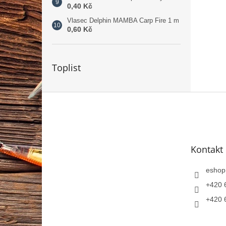
0,40 Kč
Vlasec Delphin MAMBA Carp Fire 1 m
0,60 Kč
Toplist
Z
á
p
a
t
Kontakt
í
eshop
+420 
+420 