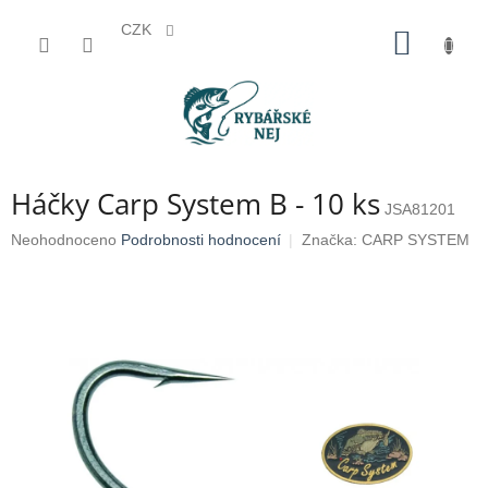
CZK
Přejít
NÁKUP
na
KOŠÍK
obsah
Háčky Carp System B - 10 ks
JSA81201
Průměrné
Neohodnoceno
Podrobnosti hodnocení
Značka:
CARP SYSTEM
hodnocení
produktu
je
0,0
z
5
hvězdiček.