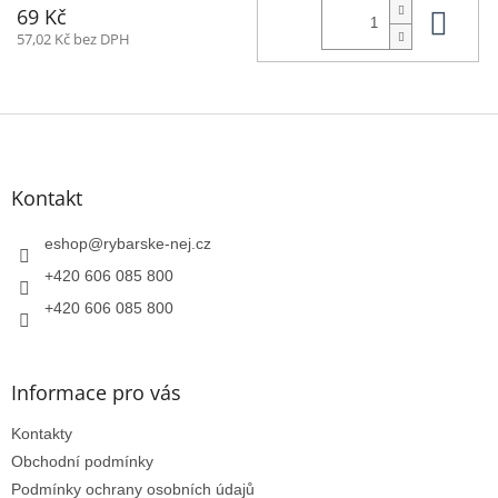
Do 
69 Kč
57,02 Kč bez DPH
Z
á
p
a
Kontakt
t
í
eshop
@
rybarske-nej.cz
+420 606 085 800
+420 606 085 800
Informace pro vás
Kontakty
Obchodní podmínky
Podmínky ochrany osobních údajů