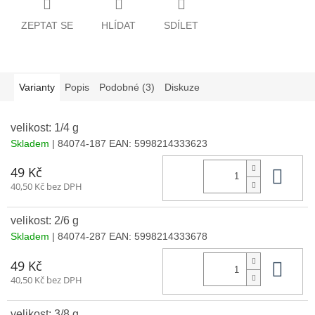
ZEPTAT SE
HLÍDAT
SDÍLET
Varianty
Popis
Podobné (3)
Diskuze
velikost: 1/4 g
Skladem
| 84074-187
EAN:
5998214333623
Do 
49 Kč
40,50 Kč bez DPH
velikost: 2/6 g
Skladem
| 84074-287
EAN:
5998214333678
Do 
49 Kč
40,50 Kč bez DPH
velikost: 3/8 g