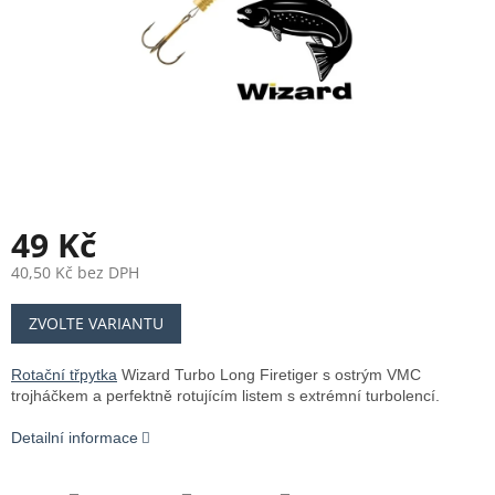
49 Kč
40,50 Kč bez DPH
Měrná
ZVOLTE VARIANTU
cena:
Rotační třpytka
Wizard Turbo Long Firetiger
s ostrým VMC
trojháčkem a perfektně rotujícím listem s extrémní turbolencí.
Detailní informace