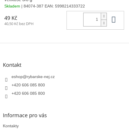
Skladem
| 84074-387
EAN:
5998214333722
Do 
49 Kč
40,50 Kč bez DPH
Z
á
p
a
Kontakt
t
í
eshop
@
rybarske-nej.cz
+420 606 085 800
+420 606 085 800
Informace pro vás
Kontakty