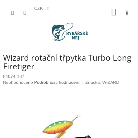
CZK
Přejít
NÁKUP
na
KOŠÍK
obsah
Wizard rotační třpytka Turbo Long
Firetiger
84074-187
Průměrné
Neohodnoceno
Podrobnosti hodnocení
Značka:
WIZARD
hodnocení
produktu
je
0,0
z
5
hvězdiček.