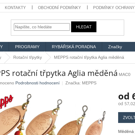
KONTAKTY
OBCHODNÍ PODMÍNKY
PODMÍNKY OCHRANY
HLEDAT
Y
PROGRAMY
RYBÁŘSKÁ PORADNA
Značky
y
Rotační třpytky
MEPPS rotační třpytka Aglia měděná
PS rotační třpytka Aglia měděná
MAC0
né
noceno
Podrobnosti hodnocení
Značka:
MEPPS
ení
od
u
od
57,02
Měrná
ZVOL
cena:
ek.
Měděná