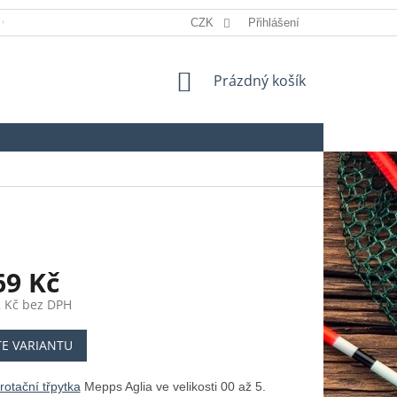
 OSOBNÍCH ÚDAJŮ
REKLAMACE
CZK
Přihlášení
SLOVNÍK POJMŮ
NÁKUPNÍ
Prázdný košík
KOŠÍK
69 Kč
 Kč
bez DPH
TE VARIANTU
rotační třpytka
Mepps Aglia ve velikosti 00 až 5.