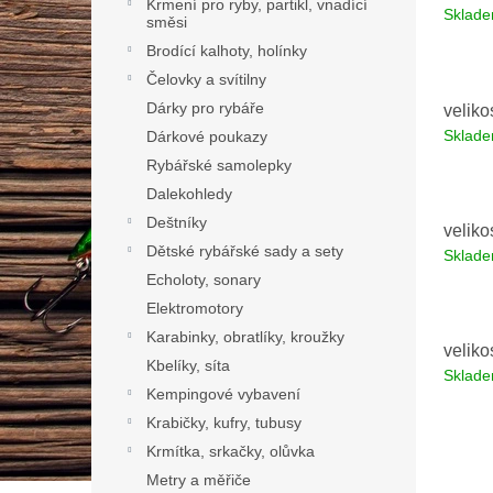
Krmení pro ryby, partikl, vnadící
Sklad
směsi
Brodící kalhoty, holínky
Čelovky a svítilny
Dárky pro rybáře
veliko
Sklad
Dárkové poukazy
Rybářské samolepky
Dalekohledy
Deštníky
veliko
Dětské rybářské sady a sety
Sklad
Echoloty, sonary
Elektromotory
Karabinky, obratlíky, kroužky
veliko
Kbelíky, síta
Sklad
Kempingové vybavení
Krabičky, kufry, tubusy
Krmítka, srkačky, olůvka
Metry a měřiče