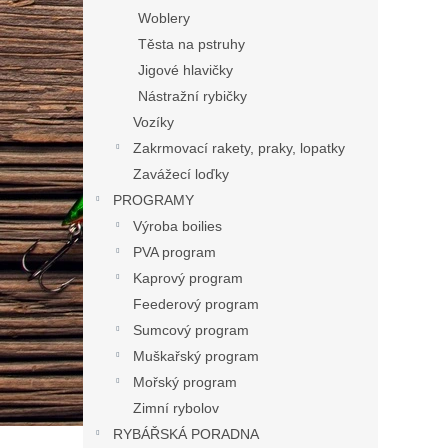
Woblery
Těsta na pstruhy
Jigové hlavičky
Nástražní rybičky
Vozíky
Zakrmovací rakety, praky, lopatky
Zavážecí loďky
PROGRAMY
Výroba boilies
PVA program
Kaprový program
Feederový program
Sumcový program
Muškařský program
Mořský program
Zimní rybolov
RYBÁŘSKÁ PORADNA