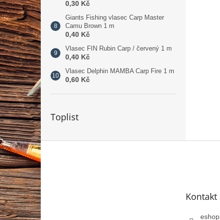
0,30 Kč
Giants Fishing vlasec Carp Master
Camu Brown 1 m
0,40 Kč
Vlasec FIN Rubin Carp / červený 1 m
0,40 Kč
Vlasec Delphin MAMBA Carp Fire 1 m
0,60 Kč
Toplist
Z
á
p
a
t
Kontakt
í
eshop