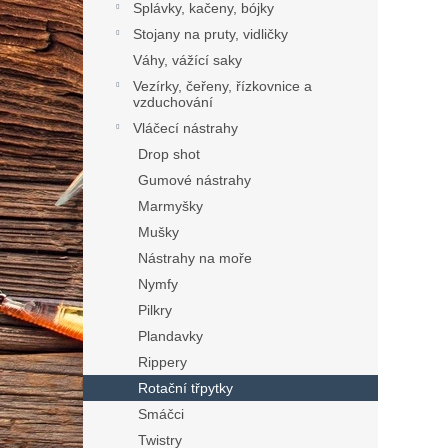
Splávky, kačeny, bójky
Stojany na pruty, vidličky
Váhy, vážící saky
Vezírky, čeřeny, řízkovnice a
vzduchování
Vláčecí nástrahy
Drop shot
Gumové nástrahy
Marmyšky
Mušky
Nástrahy na moře
Nymfy
Pilkry
Plandavky
Rippery
Rotační třpytky
Smáčci
Twistry