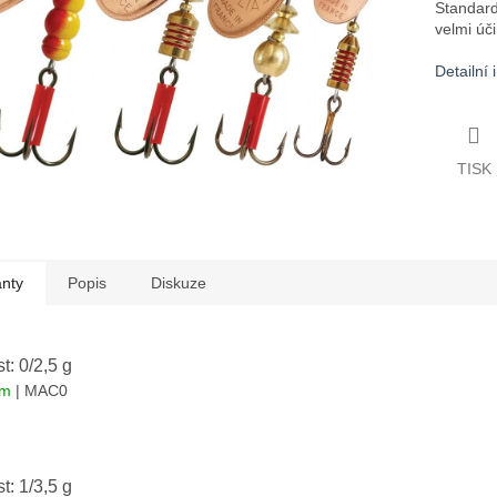
Standard
velmi úč
Detailní
TISK
anty
Popis
Diskuze
st: 0/2,5 g
em
| MAC0
st: 1/3,5 g