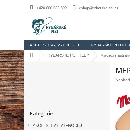
Přejít
+420 606 085 800
eshop@rybarske-nej.cz
na
obsah
AKCE, SLEVY, VÝPRODEJ
RYBÁŘSKÉ POTŘEB
Domů
RYBÁŘSKÉ POTŘEBY
Vláčecí nástrah
P
MEP
o
s
Průměr
Neohod
t
hodnoc
r
produkt
a
je
n
0,0
n
z
Přeskočit
Kategorie
5
kategorie
í
hvězdič
p
AKCE, SLEVY, VÝPRODEJ
a