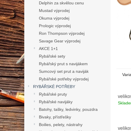
n
Delphin za skvělou cenu
e
Mustad výprodej
l
Okuma výprodej
Prologic výprodej
Ron Thompson výprodej
Savage Gear výprodej
AKCE 1+1
Rybářské sety
Rybářský prut s navijákem
Sumcový set prut a naviják
Vari
Rybářské potřeby výprodej
RYBÁŘSKÉ POTŘEBY
Rybářské pruty
veliko
Rybářské navijáky
Sklad
Batohy, tašky, ledvinky, pouzdra
Bivaky, přístřešky
Boilies, pelety, nástrahy
veliko