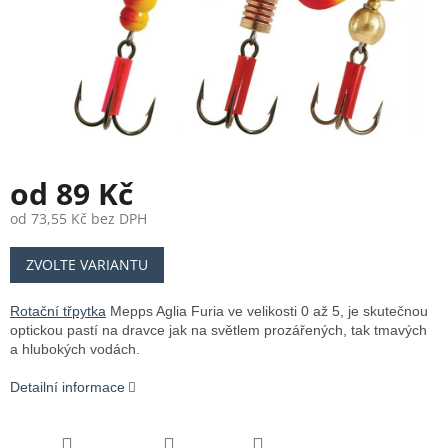
od
89 Kč
od
73,55 Kč
bez DPH
Měrná
ZVOLTE VARIANTU
cena:
Rotační třpytka
Mepps Aglia Furia ve velikosti 0 až 5, je skutečnou
optickou pastí na dravce jak na světlem prozářených, tak tmavých
a hlubokých vodách.
Detailní informace