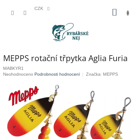
CZK
Přejít
NÁKUP
na
KOŠÍK
obsah
MEPPS rotační třpytka Aglia Furia
MABKYR1
Průměrné
Neohodnoceno
Podrobnosti hodnocení
Značka:
MEPPS
hodnocení
produktu
je
0,0
z
5
hvězdiček.