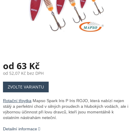
od
63 Kč
od
52,07 Kč
bez DPH
Měrná
ZVOLTE VARIANTU
cena:
Rotační třpytka
Mapso Spark Iris P Iris ROJO, která nabízí nejen
stálý a perfektní chod v silných proudech a hlubokých vodách, ale i
výbornou účinnost při lovu dravců, kteří jsou momentálně k
ostatním nástrahám neteční.
Detailní informace