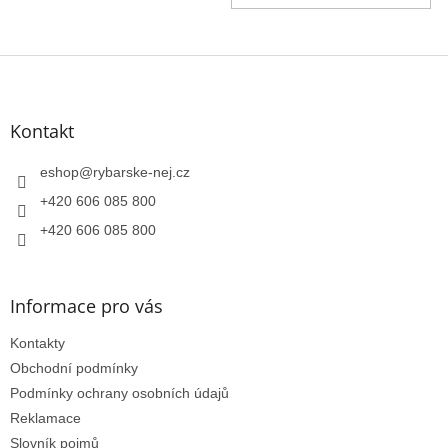
Z
á
p
a
Kontakt
t
í
eshop
@
rybarske-nej.cz
+420 606 085 800
+420 606 085 800
Informace pro vás
Kontakty
Obchodní podmínky
Podmínky ochrany osobních údajů
Reklamace
Slovník pojmů