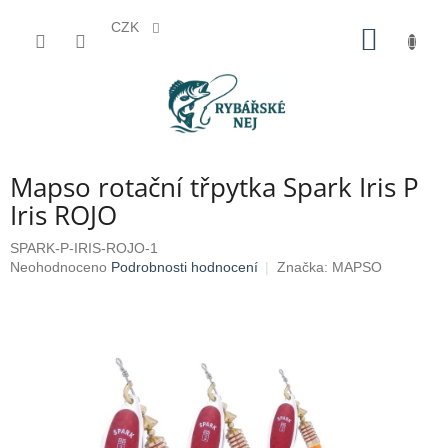
CZK
Přejít
NÁKUP
na
KOŠÍK
obsah
Mapso rotační třpytka Spark Iris P
Iris ROJO
SPARK-P-IRIS-ROJO-1
Průměrné
Neohodnoceno
Podrobnosti hodnocení
Značka:
MAPSO
hodnocení
produktu
je
0,0
z
5
hvězdiček.