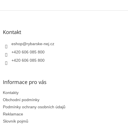
Z
á
p
a
Kontakt
t
í
eshop
@
rybarske-nej.cz
+420 606 085 800
+420 606 085 800
Informace pro vás
Kontakty
Obchodní podmínky
Podmínky ochrany osobních údajů
Reklamace
Slovník pojmů