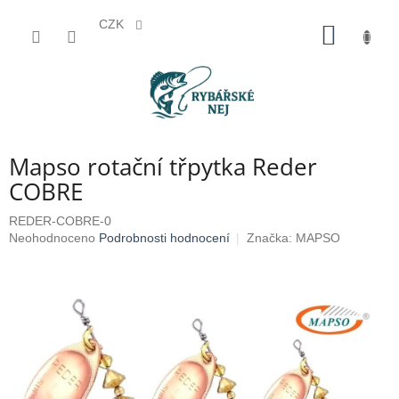
CZK
Přejít
NÁKUP
na
KOŠÍK
obsah
Mapso rotační třpytka Reder
COBRE
REDER-COBRE-0
Průměrné
Neohodnoceno
Podrobnosti hodnocení
Značka:
MAPSO
hodnocení
produktu
je
0,0
z
5
hvězdiček.