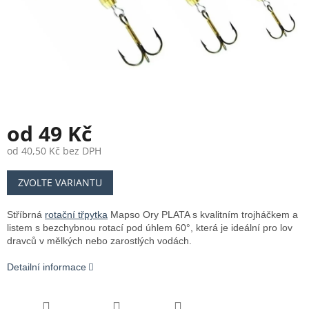
od
49 Kč
od
40,50 Kč
bez DPH
Měrná
ZVOLTE VARIANTU
cena:
Stříbrná
rotační třpytka
Mapso Ory PLATA s kvalitním trojháčkem a
listem s bezchybnou rotací pod úhlem 60°, která je ideální pro lov
dravců v mělkých nebo zarostlých vodách.
Detailní informace