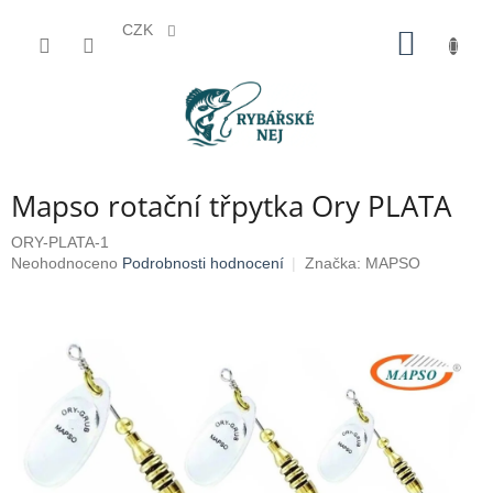
CZK
Přejít
NÁKUP
na
KOŠÍK
obsah
Mapso rotační třpytka Ory PLATA
ORY-PLATA-1
Průměrné
Neohodnoceno
Podrobnosti hodnocení
Značka:
MAPSO
hodnocení
produktu
je
0,0
z
5
hvězdiček.