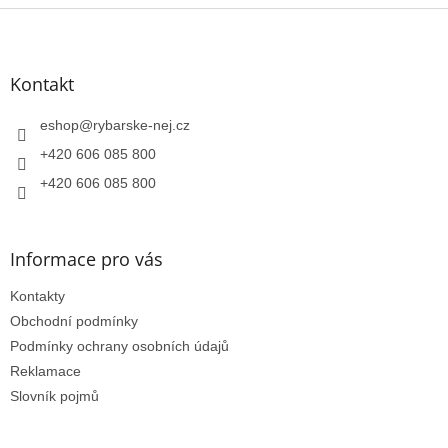
Z
á
p
a
Kontakt
t
í
eshop
@
rybarske-nej.cz
+420 606 085 800
+420 606 085 800
Informace pro vás
Kontakty
Obchodní podmínky
Podmínky ochrany osobních údajů
Reklamace
Slovník pojmů