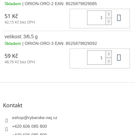
Skladem
| ORION-ORO-2
EAN:
8525879829085
Do 
51 Kč
42,15 Kč bez DPH
velikost: 3/6,5 g
Skladem
| ORION-ORO-3
EAN:
8525879829092
Do 
59 Kč
48,76 Kč bez DPH
Z
á
p
a
Kontakt
t
í
eshop
@
rybarske-nej.cz
+420 606 085 800
+420 606 085 800