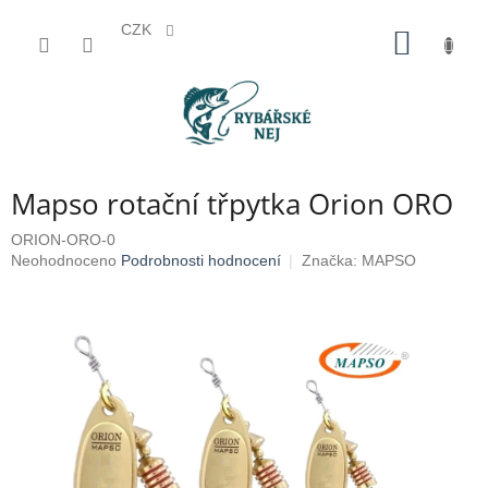
CZK
Přejít
NÁKUP
na
KOŠÍK
obsah
Mapso rotační třpytka Orion ORO
ORION-ORO-0
Průměrné
Neohodnoceno
Podrobnosti hodnocení
Značka:
MAPSO
hodnocení
produktu
je
0,0
z
5
hvězdiček.