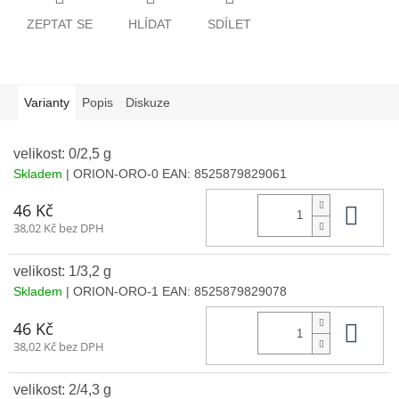
ZEPTAT SE
HLÍDAT
SDÍLET
Varianty
Popis
Diskuze
velikost: 0/2,5 g
Skladem
| ORION-ORO-0
EAN:
8525879829061
Do 
46 Kč
38,02 Kč bez DPH
velikost: 1/3,2 g
Skladem
| ORION-ORO-1
EAN:
8525879829078
Do 
46 Kč
38,02 Kč bez DPH
velikost: 2/4,3 g