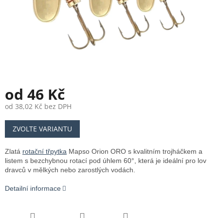
od
46 Kč
od
38,02 Kč
bez DPH
Měrná
ZVOLTE VARIANTU
cena:
Zlatá
rotační třpytka
Mapso Orion ORO s kvalitním trojháčkem a
listem s bezchybnou rotací pod úhlem 60°, která je ideální pro lov
dravců v mělkých nebo zarostlých vodách.
Detailní informace