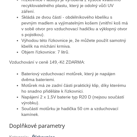
recyklovatelného plastu, který je odolný vůči UV
záření.
Skládá ze dvou částí - obdélníkového kbelíku s
pevným madlem a vyjímatelným košem (vnitřní koš má
v sobě otvor pro vzduchovací hadičku a výklopný otvor
s pojistkou).
Výhodou této řízkovnice je, že můžete použít samotný
kbelík na míchání krmiva.
Objem řízkovnice: 7 litrů.
Vzduchování v ceně 149,-Kč ZDARMA:
Bateriový vzduchovací motůrek, který je napájen
dvěma bateriemi.
Motůrek má ze zadní části praktický klip, díky kterému
ho snadno přiděláte k řízkovnici.
Napájení 2 x 1,5V baterie typ R20 D (nejsou součástí
výrobku).
Součástí motůrku je hadička 50 cm a vzduchovací
kamínek.
Doplňkové parametry
Kategorie
:
Řízkovnice