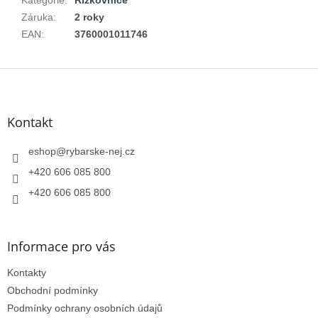
Záruka
:
2 roky
EAN
:
3760001011746
Z
á
p
a
Kontakt
t
í
eshop
@
rybarske-nej.cz
+420 606 085 800
+420 606 085 800
Informace pro vás
Kontakty
Obchodní podmínky
Podmínky ochrany osobních údajů