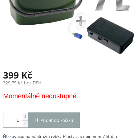
399 Kč
329,75 Kč bez DPH
Měrná
Momentálně nedostupné
cena:
Přidat do košíku
Řízkovnice
na nástražní rybky Plastylis s objemem 7 litrů a