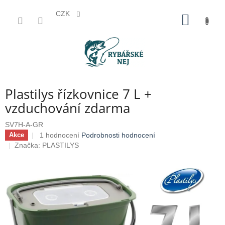
CZK
Přejít
NÁKUP
na
KOŠÍK
obsah
Plastilys řízkovnice 7 L +
vzduchování zdarma
SV7H-A-GR
Průměrné
1 hodnocení
Podrobnosti hodnocení
Akce
hodnocení
Značka:
PLASTILYS
produktu
je
5,0
z
5
hvězdiček.