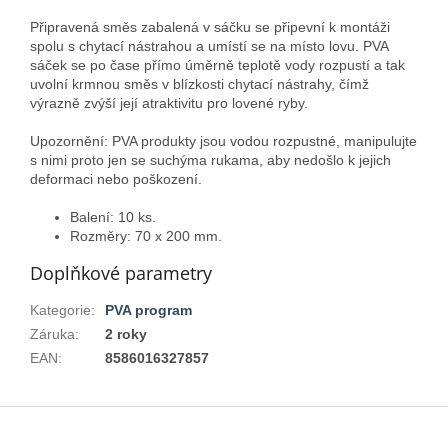
Připravená směs zabalená v sáčku se připevní k montáži
spolu s chytací nástrahou a umístí se na místo lovu. PVA
sáček se po čase přímo úměrně teplotě vody rozpustí a tak
uvolní krmnou směs v blízkosti chytací nástrahy, čímž
výrazně zvýší její atraktivitu pro lovené ryby.
Upozornění: PVA produkty jsou vodou rozpustné, manipulujte
s nimi proto jen se suchýma rukama, aby nedošlo k jejich
deformaci nebo poškození.
Balení: 10 ks.
Rozměry: 70 x 200 mm.
Doplňkové parametry
Kategorie
:
PVA program
Záruka
:
2 roky
EAN
:
8586016327857
Z
á