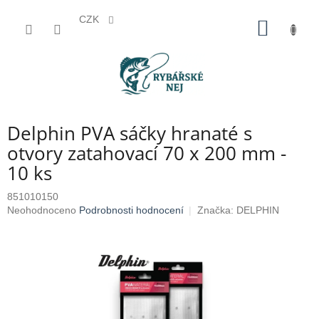
CZK
Přejít
NÁKUP
na
KOŠÍK
obsah
Delphin PVA sáčky hranaté s
otvory zatahovací 70 x 200 mm -
10 ks
851010150
Průměrné
Neohodnoceno
Podrobnosti hodnocení
Značka:
DELPHIN
hodnocení
produktu
je
0,0
z
5
hvězdiček.