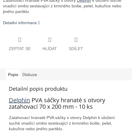
Zatahovací hranaté PVA sáčky s otvory
Delphin
k uložení suché
vnadící směsi sestávající z krmného boilie, pelet, kukuřice nebo
jiného partiklu.
Detailní informace
ZEPTAT SE
HLÍDAT
SDÍLET
Popis
Diskuze
Detailní popis produktu
Delphin
PVA sáčky hranaté s otvory
zatahovací 70 x 200 mm - 10 ks
Zatahovací hranaté PVA sáčky s otvory Delphin k uložení
suché vnadící směsi sestávající z krmného boilie, pelet,
kukuřice nebo jiného partiklu.