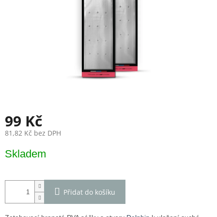
99 Kč
81,82 Kč bez DPH
Měrná
Skladem
cena:
Přidat do košíku