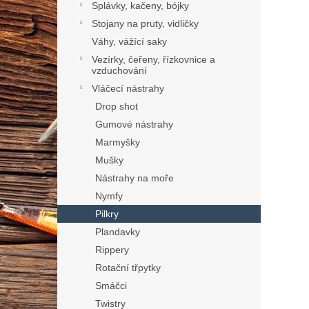
Splávky, kačeny, bójky
Stojany na pruty, vidličky
Váhy, vážící saky
Vezírky, čeřeny, řízkovnice a
vzduchování
Vláčecí nástrahy
Drop shot
Gumové nástrahy
Marmyšky
Mušky
Nástrahy na moře
Nymfy
Pilkry
Plandavky
Rippery
Rotační třpytky
Smáčci
Twistry