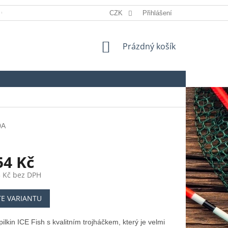
 OSOBNÍCH ÚDAJŮ
REKLAMACE
CZK
Přihlášení
SLOVNÍK POJMŮ
NÁKUPNÍ
Prázdný košík
KOŠÍK
0A
54 Kč
 Kč
bez DPH
TE VARIANTU
pilkin ICE Fish s kvalitním trojháčkem, který je velmi