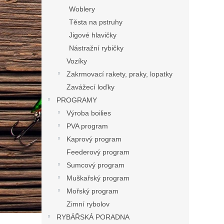
Woblery
Těsta na pstruhy
Jigové hlavičky
Nástražní rybičky
Vozíky
Zakrmovací rakety, praky, lopatky
Zavážecí loďky
PROGRAMY
Výroba boilies
PVA program
Kaprový program
Feederový program
Sumcový program
Muškařský program
Mořský program
Zimní rybolov
RYBÁŘSKÁ PORADNA