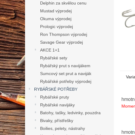
n
Delphin za skvělou cenu
e
Mustad výprodej
l
Okuma výprodej
Prologic výprodej
Ron Thompson výprodej
Savage Gear výprodej
AKCE 1+1
Rybářské sety
Rybářský prut s navijákem
Sumcový set prut a naviják
Vari
Rybářské potřeby výprodej
RYBÁŘSKÉ POTŘEBY
Rybářské pruty
hmotno
Rybářské navijáky
Momen
Batohy, tašky, ledvinky, pouzdra
Bivaky, přístřešky
Boilies, pelety, nástrahy
hmotno