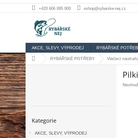
Přejít
+420 606 085 800
eshop@rybarske-nej.cz
na
obsah
AKCE, SLEVY, VÝPRODEJ
RYBÁŘSKÉ POTŘEB
Domů
RYBÁŘSKÉ POTŘEBY
Vláčecí nástrah
P
Pilk
o
s
Průměr
Neohod
t
hodnoc
r
produkt
a
je
n
0,0
n
z
Přeskočit
Kategorie
5
kategorie
í
hvězdič
p
AKCE, SLEVY, VÝPRODEJ
a