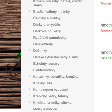
Krmení pro ryby, partikl, vnadící
Momen
směsi
Brodící kalhoty, holínky
Čelovky a svítilny
Dárky pro rybáře
hmotno
Momen
Dárkové poukazy
Rybářské samolepky
Dalekohledy
Deštníky
hmotno
Dětské rybářské sady a sety
Sklad
Echoloty, sonary
Elektromotory
Karabinky, obratlíky, kroužky
Kbelíky, síta
Kempingové vybavení
Krabičky, kufry, tubusy
Krmítka, srkačky, olůvka
Metry a měřiče