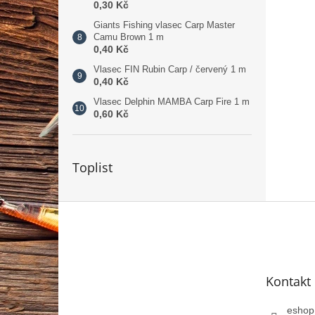
0,30 Kč
Giants Fishing vlasec Carp Master
Camu Brown 1 m
0,40 Kč
Vlasec FIN Rubin Carp / červený 1 m
0,40 Kč
Vlasec Delphin MAMBA Carp Fire 1 m
0,60 Kč
Toplist
Z
á
p
a
t
Kontakt
í
eshop