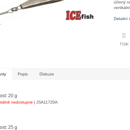
účinný n
vertikáln
Detailní
TISK
anty
Popis
Diskuze
st: 20 g
tálně nedostupné
| JSA11720A
st: 25 g