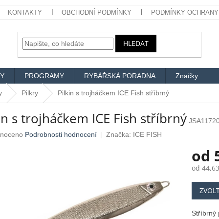
KONTAKTY
OBCHODNÍ PODMÍNKY
PODMÍNKY OCHRANY
HLEDAT
Y
PROGRAMY
RYBÁŘSKÁ PORADNA
Značky
y
Pilkry
Pilkin s trojháčkem ICE Fish stříbrný
in s trojháčkem ICE Fish stříbrný
JSA1172
né
noceno
Podrobnosti hodnocení
Značka:
ICE FISH
ení
od
u
od
44,63
Měrná
ZVOL
cena:
ek.
Stříbrný 