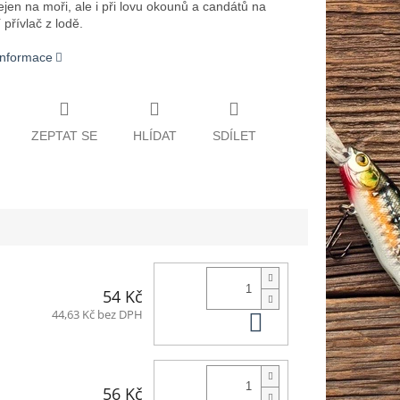
ejen na moři, ale i při lovu okounů a candátů na
í přívlač z lodě.
 informace
ZEPTAT SE
HLÍDAT
SDÍLET
54 Kč
Do košíku
44,63 Kč bez DPH
56 Kč