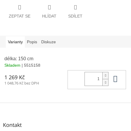
ZEPTAT SE
HLÍDAT
SDÍLET
Varianty
Popis
Diskuze
délka: 150 cm
Skladem
| 5515158
Do 
1 269 Kč
1 048,76 Kč bez DPH
Z
á
p
a
Kontakt