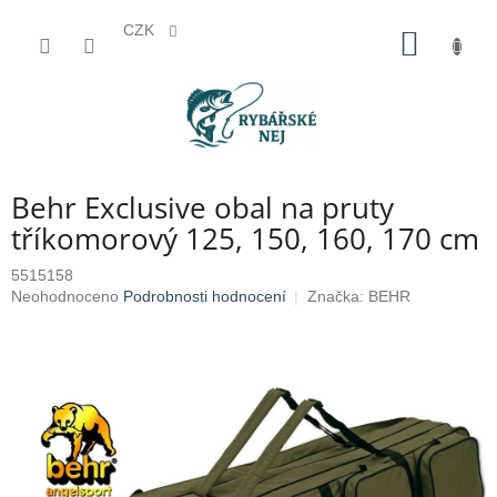
CZK
Přejít
NÁKUP
na
KOŠÍK
obsah
Behr Exclusive obal na pruty
tříkomorový 125, 150, 160, 170 cm
5515158
Průměrné
Neohodnoceno
Podrobnosti hodnocení
Značka:
BEHR
hodnocení
produktu
je
0,0
z
5
hvězdiček.