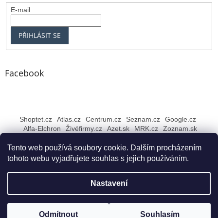
E-mail
PŘIHLÁSIT SE
Facebook
Shoptet.cz
Atlas.cz
Centrum.cz
Seznam.cz
Google.cz
Alfa-Elchron
Živéfirmy.cz
Azet.sk
MRK.cz
Zoznam.sk
Tento web používá soubory cookie. Dalším procházením
tohoto webu vyjadřujete souhlas s jejich používáním.
Vytvořil Shoptet
Nastavení
Copyright 2026
Rybářské NEJ Bruntál
. Všechna práva
Odmítnout
Souhlasím
vyhrazena.
Upravit nastavení cookies