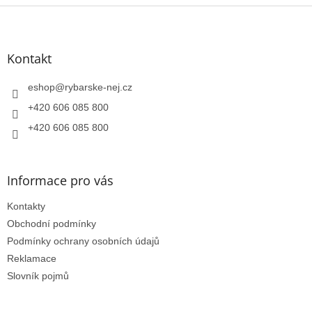
Z
á
p
a
Kontakt
t
í
eshop
@
rybarske-nej.cz
+420 606 085 800
+420 606 085 800
Informace pro vás
Kontakty
Obchodní podmínky
Podmínky ochrany osobních údajů
Reklamace
Slovník pojmů