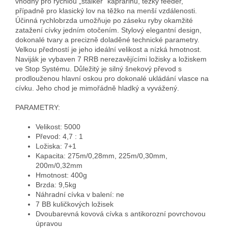
vhodný pro rychlou „stalker“ kaprařinu, těžký feeder,
případně pro klasický lov na těžko na menší vzdálenosti.
Účinná rychlobrzda umožňuje po záseku ryby okamžité
zatažení cívky jedním otočením.
Stylový elegantní design,
dokonalé tvary a precizně doladěné technické parametry.
Velkou předností je jeho ideální velikost a nízká hmotnost.
Naviják je vybaven 7 RRB nerezavějícími ložisky a ložiskem
ve Stop Systému.
Důležitý je silný šnekový převod s
prodlouženou hlavní oskou pro dokonalé ukládání vlasce na
cívku.
Jeho chod je mimořádně hladký a vyvážený.
PARAMETRY:
Velikost: 5000
Převod: 4,7 : 1
Ložiska: 7+1
Kapacita: 275m/0,28mm, 225m/0,30mm,
200m/0,32mm
Hmotnost: 400g
Brzda: 9,5kg
Náhradní cívka v balení: ne
7 BB kuličkových ložisek
Dvoubarevná kovová cívka s antikorozní povrchovou
úpravou