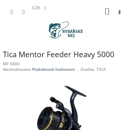
CZK
Přejít
NÁKUP
na
KOŠÍK
obsah
Tica Mentor Feeder Heavy 5000
MF 5000
Průměrné
Neohodnoceno
Podrobnosti hodnocení
Značka:
TICA
hodnocení
produktu
je
0,0
z
5
hvězdiček.