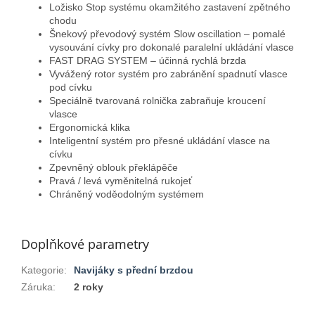
L
ožisko Stop systému okamžitého zastavení zpětného
chodu
Š
nekový převodový systém
Slow oscillation – pomalé
vysouvání cívky pro dokonalé paralelní ukládání vlasce
FAST DRAG SYSTEM – účinná rychlá brzda
V
yvážený rotor
systém pro zabránění spadnutí vlasce
pod cívku
S
peciálně tvarovaná rolnička zabraňuje kroucení
vlasce
E
rgonomická klika
I
nteligentní systém pro přesné ukládání vlasce na
cívku
Z
pevněný oblouk překlápěče
P
ravá / levá vyměnitelná rukojeť
Chráněný voděodolným systémem
Doplňkové parametry
Kategorie
:
Navijáky s přední brzdou
Záruka
:
2 roky