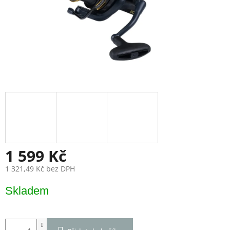
1 599 Kč
1 321,49 Kč bez DPH
Měrná
Skladem
cena: