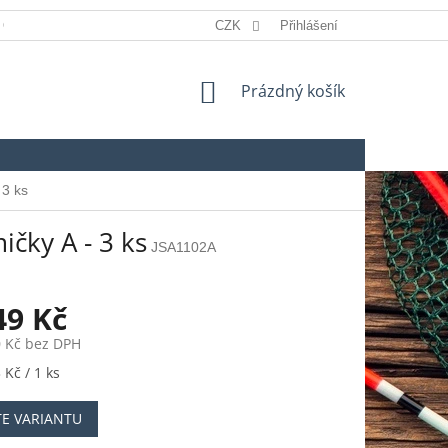
 OSOBNÍCH ÚDAJŮ
REKLAMACE
CZK
Přihlášení
SLOVNÍK POJMŮ
NÁKUPNÍ
Prázdný košík
KOŠÍK
 3 ks
čky A - 3 ks
JSA1102A
49 Kč
 Kč
bez DPH
 Kč / 1 ks
TE VARIANTU