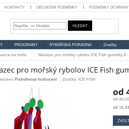
KONTAKTY
OBCHODNÍ PODMÍNKY
PODMÍNKY OCHRANY
HLEDAT
Y
PROGRAMY
RYBÁŘSKÁ PORADNA
Značky
vazce na moře
Návazec pro mořský rybolov ICE Fish gumičky A -
zec pro mořský rybolov ICE Fish gumi
né
noceno
Podrobnosti hodnocení
Značka:
ICE FISH
ení
od
u
od
40,50
Měrná
od 16,33
cena:
ek.
ZVOL