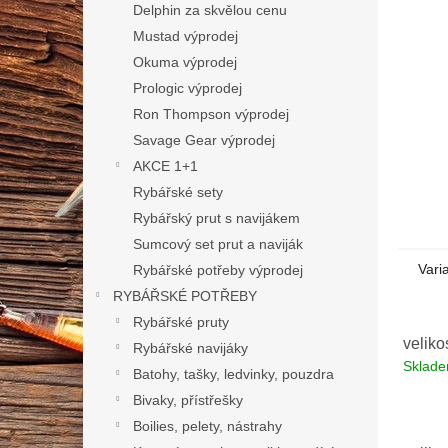
n
Delphin za skvělou cenu
e
Mustad výprodej
l
Okuma výprodej
Prologic výprodej
Ron Thompson výprodej
Savage Gear výprodej
AKCE 1+1
Rybářské sety
Rybářský prut s navijákem
Sumcový set prut a naviják
Vari
Rybářské potřeby výprodej
RYBÁŘSKÉ POTŘEBY
Rybářské pruty
veliko
Rybářské navijáky
Sklad
Batohy, tašky, ledvinky, pouzdra
Bivaky, přístřešky
Boilies, pelety, nástrahy