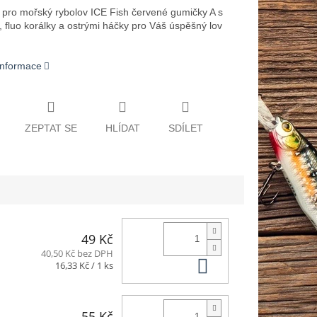
pro mořský rybolov ICE Fish červené gumičky A s
, fluo korálky a ostrými háčky pro Váš úspěšný lov
 informace
ZEPTAT SE
HLÍDAT
SDÍLET
49 Kč
40,50 Kč bez DPH
Do košíku
Měrná
16,33 Kč / 1 ks
cena:
55 Kč