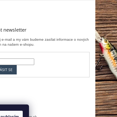
t newsletter
ůj e-mail a my vám budeme zasílat informace o nových
h na našem e-shopu.
ÁSIT SE
k
MRK.cz
Zoznam.sk
ouhlasím