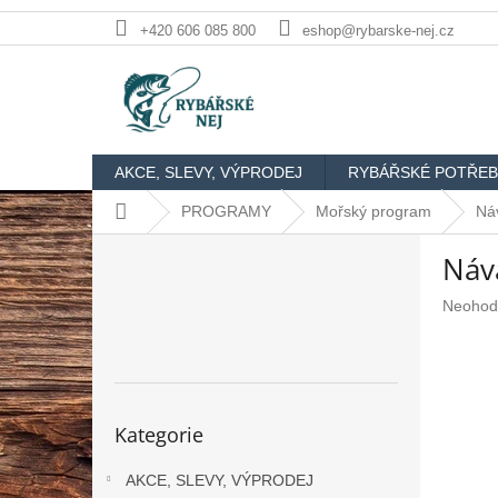
Přejít
+420 606 085 800
eshop@rybarske-nej.cz
na
obsah
AKCE, SLEVY, VÝPRODEJ
RYBÁŘSKÉ POTŘEB
Domů
PROGRAMY
Mořský program
Ná
P
Náva
o
s
Průměr
Neohod
t
hodnoc
r
produkt
a
je
n
0,0
n
z
Přeskočit
Kategorie
5
kategorie
í
hvězdič
p
AKCE, SLEVY, VÝPRODEJ
a