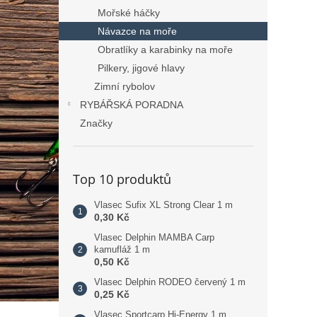
Mořské háčky
Návazce na moře
Obratlíky a karabinky na moře
Pilkery, jigové hlavy
Zimní rybolov
RYBÁŘSKÁ PORADNA
Značky
Top 10 produktů
Vlasec Sufix XL Strong Clear 1 m
0,30 Kč
Vlasec Delphin MAMBA Carp
kamufláž 1 m
0,50 Kč
Vlasec Delphin RODEO červený 1 m
0,25 Kč
Vlasec Sportcarp Hi-Energy 1 m