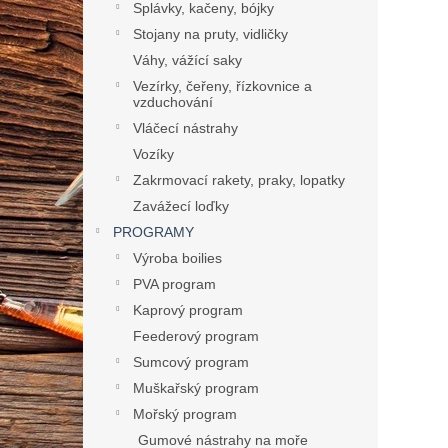
Splávky, kačeny, bójky
Stojany na pruty, vidličky
Váhy, vážící saky
Vezírky, čeřeny, řízkovnice a
vzduchování
Vláčecí nástrahy
Vozíky
Zakrmovací rakety, praky, lopatky
Zavážecí loďky
PROGRAMY
Výroba boilies
PVA program
Kaprový program
Feederový program
Sumcový program
Muškařský program
Mořský program
Gumové nástrahy na moře