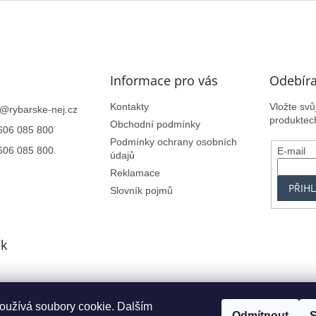
Informace pro vás
Odebíra
Kontakty
Vložte sv
@
rybarske-nej.cz
produktec
Obchodní podmínky
606 085 800
Podmínky ochrany osobních
606 085 800
E-mail
údajů
Reklamace
PŘIHL
Slovník pojmů
k
oužívá soubory cookie. Dalším
Centrum.cz
Seznam.cz
Google.cz
Alfa-Elchron
Živéfirmy.cz
Azet.s
Odmítnout
S