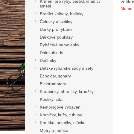
Krmení pro ryby, partikl, vnadící
veliko
směsi
Momen
Brodící kalhoty, holínky
Čelovky a svítilny
Dárky pro rybáře
Dárkové poukazy
Rybářské samolepky
Dalekohledy
Deštníky
Dětské rybářské sady a sety
Echoloty, sonary
Elektromotory
Karabinky, obratlíky, kroužky
Kbelíky, síta
Kempingové vybavení
Krabičky, kufry, tubusy
Krmítka, srkačky, olůvka
Metry a měřiče