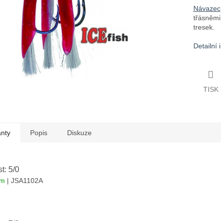
Návazec
třásněmi
tresek.
Detailní
TISK
anty
Popis
Diskuze
st: 5/0
em
| JSA1102A