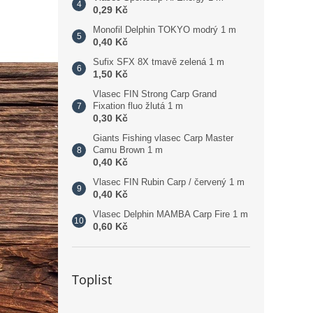
0,29 Kč
Monofil Delphin TOKYO modrý 1 m
0,40 Kč
Sufix SFX 8X tmavě zelená 1 m
1,50 Kč
Vlasec FIN Strong Carp Grand
Fixation fluo žlutá 1 m
0,30 Kč
Giants Fishing vlasec Carp Master
Camu Brown 1 m
0,40 Kč
Vlasec FIN Rubin Carp / červený 1 m
0,40 Kč
Vlasec Delphin MAMBA Carp Fire 1 m
0,60 Kč
Toplist