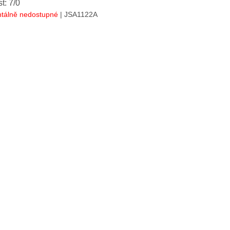
st: 7/0
tálně nedostupné
| JSA1122A