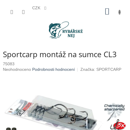
CZK
Přejít
NÁKUP
na
KOŠÍK
obsah
Sportcarp montáž na sumce CL3
75083
Průměrné
Neohodnoceno
Podrobnosti hodnocení
Značka:
SPORTCARP
hodnocení
produktu
je
0,0
z
5
hvězdiček.