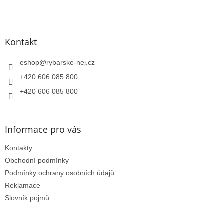
Z
á
p
a
Kontakt
t
í
eshop
@
rybarske-nej.cz
+420 606 085 800
+420 606 085 800
Informace pro vás
Kontakty
Obchodní podmínky
Podmínky ochrany osobních údajů
Reklamace
Slovník pojmů