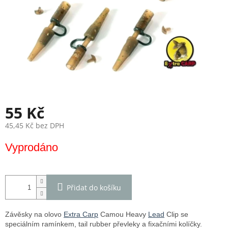
55 Kč
45,45 Kč bez DPH
Měrná
Vyprodáno
cena:
Přidat do košíku
Závěsky na olovo
Extra Carp
Camou Heavy
Lead
Clip se
speciálním ramínkem, tail rubber převleky a fixačními kolíčky.