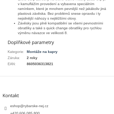
v kamuflážím provedení a vybavena speciálním
ramínkem, které je mnohem pevnější než jakákoliv jiná
plastová závěska. Bez problémů snese opravdu i ty
nejsilnější náhozy s nejtěžšími olovy.
Závěsky jsou plně kompatibilní se všemi pevnostními
obratlíky a také s quick change obratlíky pro rychlou
výměnu návazce ve velikosti 8.
Doplňkové parametry
Kategorie
:
Montáže na kapry
Záruka
:
2 roky
EAN
:
8605036313821
Z
á
p
a
Kontakt
t
í
eshop
@
rybarske-nej.cz
+420 606 085 800