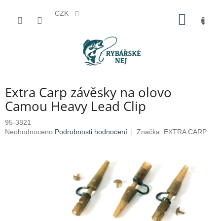
CZK
Přejít
NÁKUP
na
KOŠÍK
obsah
Extra Carp závěsky na olovo
Camou Heavy Lead Clip
95-3821
Průměrné
Neohodnoceno
Podrobnosti hodnocení
Značka:
EXTRA CARP
hodnocení
produktu
je
0,0
z
5
hvězdiček.