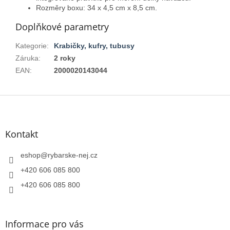
Rozměry boxu: 34 x 4,5 cm x 8,5 cm.
Doplňkové parametry
Kategorie
:
Krabičky, kufry, tubusy
Záruka
:
2 roky
EAN
:
2000020143044
Z
á
p
a
Kontakt
t
í
eshop
@
rybarske-nej.cz
+420 606 085 800
+420 606 085 800
Informace pro vás