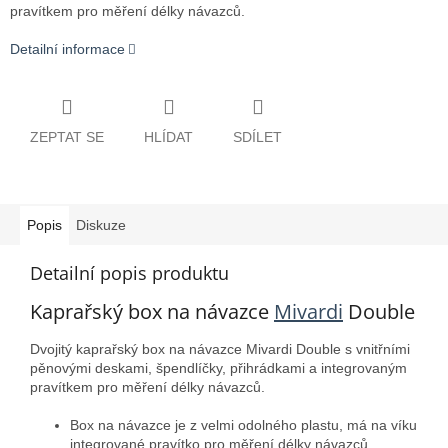
pravítkem pro měření délky návazců.
Detailní informace
ZEPTAT SE
HLÍDAT
SDÍLET
Popis
Diskuze
Detailní popis produktu
Kaprařský box na návazce
Mivardi
Double
Dvojitý kaprařský box na návazce Mivardi Double s vnitřními
pěnovými deskami, špendlíčky, přihrádkami a integrovaným
pravítkem pro měření délky návazců.
Box na návazce je z velmi odolného plastu, má na víku
integrované pravítko pro měření délky návazců.