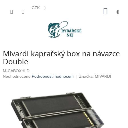
CZK
Přejít
NÁKUP
na
KOŠÍK
obsah
Mivardi kaprařský box na návazce
Double
M-CABOXHLD
Průměrné
Neohodnoceno
Podrobnosti hodnocení
Značka:
MIVARDI
hodnocení
produktu
je
0,0
z
5
hvězdiček.