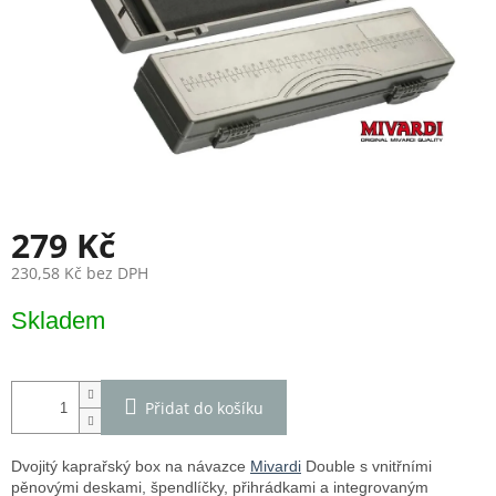
279 Kč
230,58 Kč bez DPH
Měrná
Skladem
cena:
Přidat do košíku
Dvojitý kaprařský box na návazce
Mivardi
Double s vnitřními
pěnovými deskami, špendlíčky, přihrádkami a integrovaným