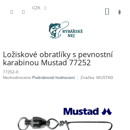
CZK
Přejít
NÁKUP
na
KOŠÍK
obsah
Ložiskové obratlíky s pevnostní
karabinou Mustad 77252
77252-0
Průměrné
Neohodnoceno
Podrobnosti hodnocení
Značka:
MUSTAD
hodnocení
produktu
je
0,0
z
5
hvězdiček.