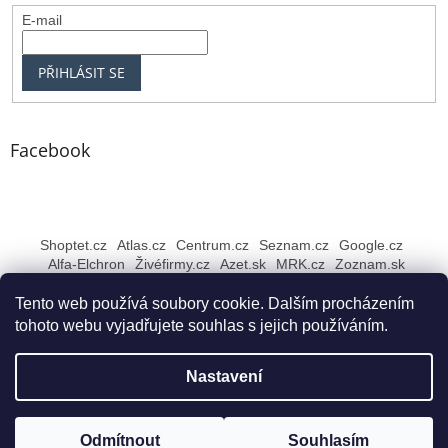
E-mail
PŘIHLÁSIT SE
Facebook
Shoptet.cz
Atlas.cz
Centrum.cz
Seznam.cz
Google.cz
Alfa-Elchron
Živéfirmy.cz
Azet.sk
MRK.cz
Zoznam.sk
Tento web používá soubory cookie. Dalším procházením
tohoto webu vyjadřujete souhlas s jejich používáním.
Vytvořil Shoptet
Nastavení
Copyright 2026
Rybářské NEJ Bruntál
. Všechna práva
Odmítnout
Souhlasím
vyhrazena.
Upravit nastavení cookies