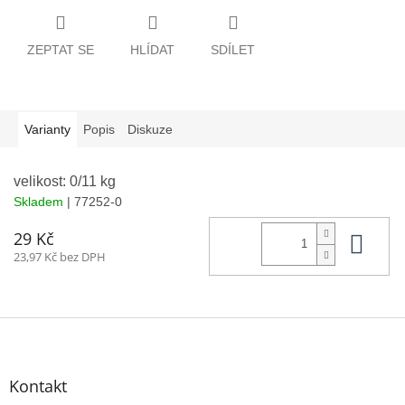
ZEPTAT SE
HLÍDAT
SDÍLET
Varianty
Popis
Diskuze
velikost: 0/11 kg
Skladem
| 77252-0
Do 
29 Kč
23,97 Kč bez DPH
Z
á
p
a
Kontakt