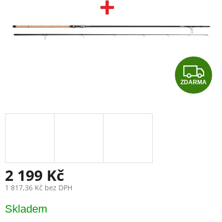
Z
ZDARMA
D
A
R
M
A
2 199 Kč
1 817,36 Kč bez DPH
Měrná
Skladem
cena: