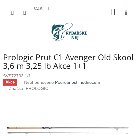
CZK
Přejít
NÁKUP
na
KOŠÍK
obsah
Prologic Prut C1 Avenger Old Skool
3,6 m 3,25 lb Akce 1+1
SVS72733 1/1
Průměrné
Neohodnoceno
Podrobnosti hodnocení
Akce
hodnocení
Značka:
PROLOGIC
produktu
je
0,0
z
5
hvězdiček.