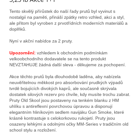
Tento skvělý přírůstek do naší řady prutů byl vyvinut s
nostalgií na paměti, přináší zpátky retro vzhled, akci a styl,
ale přitom byl vyroben z prvotřídních moderních materiálů a
doplňků.
Nyní v akční nabídce za 2 pruty.
Upozornění:
vzhledem k obchodním podmínkám
velkoobchodního dodavatele se na tento produkt
NEVZTAHUJE žádná další sleva - děkujeme za pochopení.
Akce těchto prutů byla dlouhodobě laděna, aby nabízela
neuvěřitelnou měkkost pro absorbování prudkých výpadů
tvrdě bojujících divokých kaprů, ale současně skrývala
dostatek silových rezerv pro chvíle, kdy musíte trochu zabrat.
Pruty Old Skool jsou postaveny na tenkém blanku z HM
uhlíku s antireflexní povrchovou úpravou a disponují
elegantním hliníkovým sedlem navijáku Gun Smoke, které
krásně kontrastuje s celokorkovou rukojetí. Pruty jsou
osazeny lehkými a odolnými očky MM-Series v tradičním old
school stylu a rozložení.