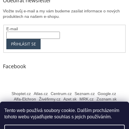
Odebírat newsletter
Vložte svůj e-mail a my vám budeme zasílat informace o nových
produktech na našem e-shopu.
E-mail
PŘIHLÁSIT SE
Facebook
Shoptet.cz
Atlas.cz
Centrum.cz
Seznam.cz
Google.cz
Alfa-Elchron
Živéfirmy.cz
Azet.sk
MRK.cz
Zoznam.sk
Tento web používá soubory cookie. Dalším procházením
tohoto webu vyjadřujete souhlas s jejich používáním.
Vytvořil Shoptet