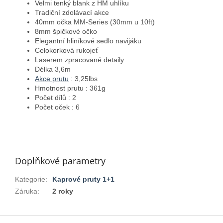
Velmi tenký blank z HM uhlíku
Tradiční zdolávací akce
40mm očka MM-Series (30mm u 10ft)
8mm špičkové očko
Elegantní hliníkové sedlo navijáku
Celokorková rukojeť
Laserem zpracované detaily
Délka 3,6m
Akce prutu
: 3,25lbs
Hmotnost prutu : 361g
Počet dílů : 2
Počet oček : 6
Doplňkové parametry
Kategorie
:
Kaprové pruty 1+1
Záruka
:
2 roky
Z