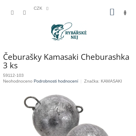
CZK
Přejít
NÁKUP
na
KOŠÍK
obsah
Čeburašky Kamasaki Cheburashka
3 ks
59112-103
Průměrné
Neohodnoceno
Podrobnosti hodnocení
Značka:
KAMASAKI
hodnocení
produktu
je
0,0
z
5
hvězdiček.