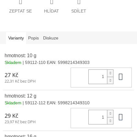
ZEPTAT SE
HLÍDAT
SDÍLET
Varianty
Popis
Diskuze
hmotnost: 10 g
Skladem
| 59112-110
EAN:
5998214349303
Do 
27 Kč
22,31 Kč bez DPH
hmotnost: 12 g
Skladem
| 59112-112
EAN:
5998214349310
Do 
29 Kč
23,97 Kč bez DPH
hmotnost: 16 g