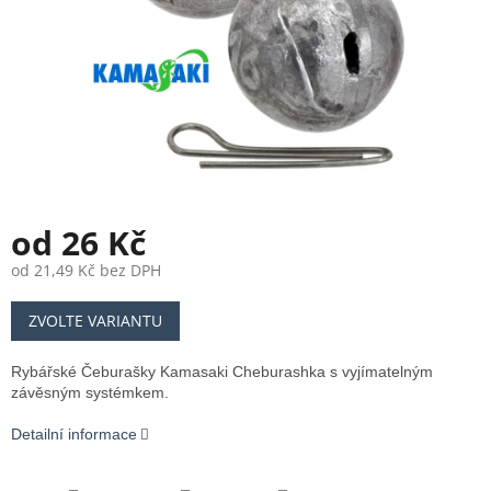
od
26 Kč
od
21,49 Kč
bez DPH
Měrná
ZVOLTE VARIANTU
cena:
Rybářské Čeburašky Kamasaki Cheburashka s vyjímatelným
závěsným systémkem.
Detailní informace