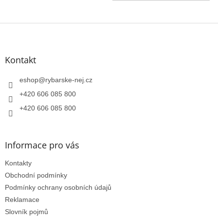
Z
á
p
a
Kontakt
t
í
eshop
@
rybarske-nej.cz
+420 606 085 800
+420 606 085 800
Informace pro vás
Kontakty
Obchodní podmínky
Podmínky ochrany osobních údajů
Reklamace
Slovník pojmů