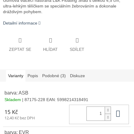
Gumová vláčecí nástraha L&K Floating Shad s délkou 4,5 cm,
ultra-lehkým tělíčkem se speciálním žebrováním a dokonale
dráždivým pohybem.
Detailní informace
ZEPTAT SE
HLÍDAT
SDÍLET
Varianty
Popis
Podobné (3)
Diskuze
barva: ASB
Skladem
| 87175-228
EAN:
5998214318491
Do 
15 Kč
12,40 Kč bez DPH
barva: EVR