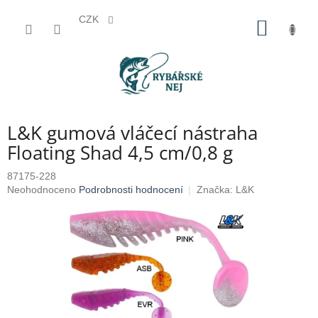
CZK
Přejít
NÁKUP
na
KOŠÍK
obsah
L&K gumová vláčecí nástraha
Floating Shad 4,5 cm/0,8 g
87175-228
Průměrné
Neohodnoceno
Podrobnosti hodnocení
Značka:
L&K
hodnocení
produktu
je
0,0
z
5
hvězdiček.