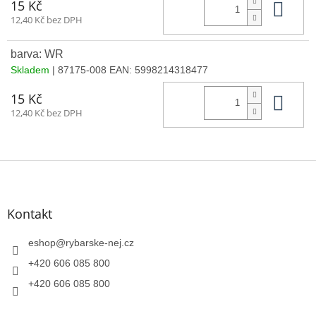
Do 
15 Kč
12,40 Kč bez DPH
barva: WR
Skladem
| 87175-008
EAN:
5998214318477
Do 
15 Kč
12,40 Kč bez DPH
Z
á
p
a
Kontakt
t
í
eshop
@
rybarske-nej.cz
+420 606 085 800
+420 606 085 800