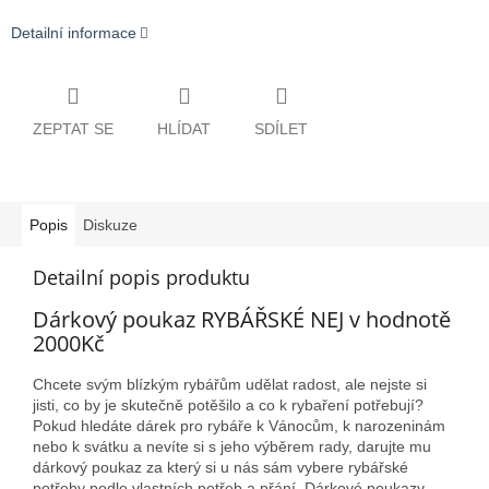
Detailní informace
ZEPTAT SE
HLÍDAT
SDÍLET
Popis
Diskuze
Detailní popis produktu
Dárkový poukaz RYBÁŘSKÉ NEJ v hodnotě
2000Kč
Chcete svým blízkým rybářům udělat radost, ale nejste si
jisti, co by je skutečně potěšilo a co k rybaření potřebují?
Pokud hledáte dárek pro rybáře k Vánocům, k narozeninám
nebo k svátku a nevíte si s jeho výběrem rady, darujte mu
dárkový poukaz za který si u nás sám vybere rybářské
potřeby podle vlastních potřeb a přání. Dárkové poukazy