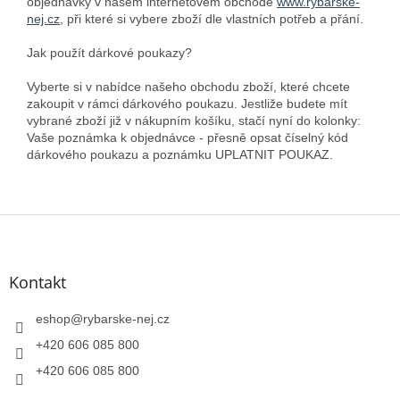
objednávky v našem internetovém obchodě
www.rybarske-
nej.cz
, při které si vybere zboží dle vlastních potřeb a přání.
Jak použít dárkové poukazy?
Vyberte si v nabídce našeho obchodu zboží, které chcete
zakoupit v rámci dárkového poukazu. Jestliže budete mít
vybrané zboží již v nákupním košíku, stačí nyní do kolonky:
Vaše poznámka k objednávce - přesně opsat číselný kód
dárkového poukazu a poznámku UPLATNIT POUKAZ.
Z
á
p
a
Kontakt
t
í
eshop
@
rybarske-nej.cz
+420 606 085 800
+420 606 085 800