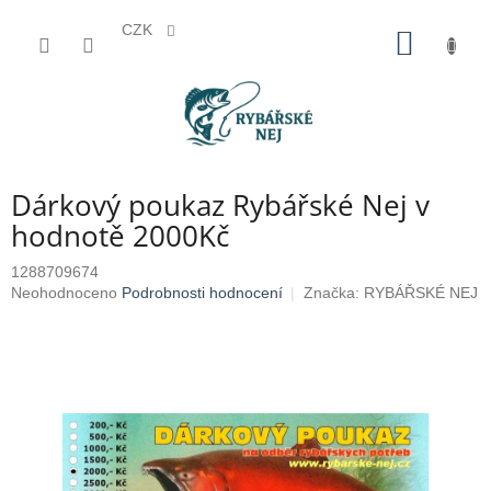
CZK
Přejít
NÁKUP
na
KOŠÍK
obsah
Dárkový poukaz Rybářské Nej v
hodnotě 2000Kč
1288709674
Průměrné
Neohodnoceno
Podrobnosti hodnocení
Značka:
RYBÁŘSKÉ NEJ
hodnocení
produktu
je
0,0
z
5
hvězdiček.