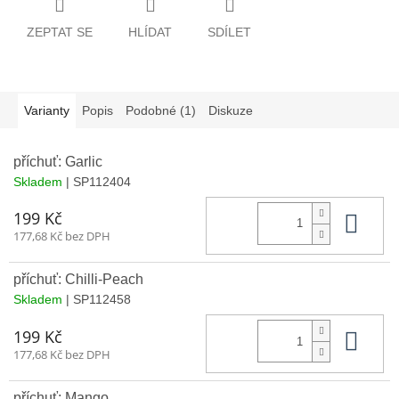
ZEPTAT SE
HLÍDAT
SDÍLET
Varianty
Popis
Podobné (1)
Diskuze
příchuť: Garlic
Skladem
| SP112404
Do 
199 Kč
177,68 Kč bez DPH
příchuť: Chilli-Peach
Skladem
| SP112458
Do 
199 Kč
177,68 Kč bez DPH
příchuť: Mango