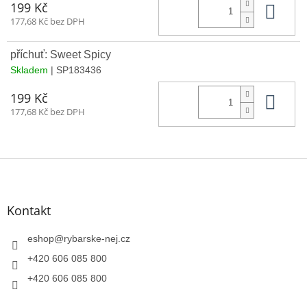
Do 
199 Kč
177,68 Kč bez DPH
příchuť: Sweet Spicy
Skladem
| SP183436
Do 
199 Kč
177,68 Kč bez DPH
Z
á
p
a
Kontakt
t
í
eshop
@
rybarske-nej.cz
+420 606 085 800
+420 606 085 800