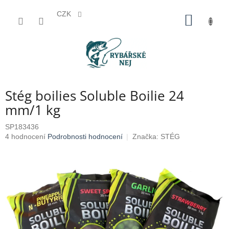
CZK
Přejít
NÁKUP
na
KOŠÍK
obsah
Stég boilies Soluble Boilie 24
mm/1 kg
SP183436
Průměrné
4 hodnocení
Podrobnosti hodnocení
Značka:
STÉG
hodnocení
produktu
je
4,5
z
5
hvězdiček.