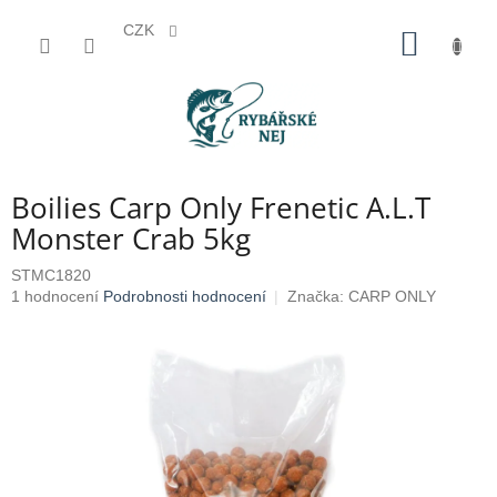
CZK
Přejít
NÁKUP
na
KOŠÍK
obsah
Boilies Carp Only Frenetic A.L.T
Monster Crab 5kg
STMC1820
Průměrné
1 hodnocení
Podrobnosti hodnocení
Značka:
CARP ONLY
hodnocení
produktu
je
5,0
z
5
hvězdiček.