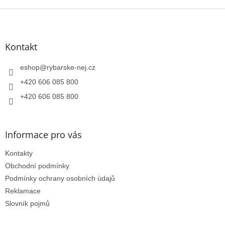
Z
á
p
a
Kontakt
t
í
eshop
@
rybarske-nej.cz
+420 606 085 800
+420 606 085 800
Informace pro vás
Kontakty
Obchodní podmínky
Podmínky ochrany osobních údajů
Reklamace
Slovník pojmů