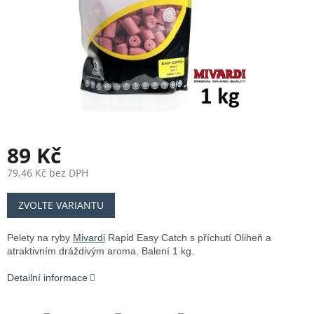
89 Kč
79,46 Kč bez DPH
Měrná
ZVOLTE VARIANTU
cena:
Pelety na ryby
Mivardi
Rapid Easy Catch s příchutí Oliheň a
atraktivním dráždivým aroma. Balení 1 kg.
Detailní informace