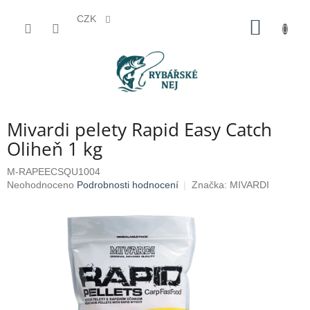
CZK
Přejít
NÁKUP
na
KOŠÍK
obsah
Mivardi pelety Rapid Easy Catch
Oliheň 1 kg
M-RAPEECSQU1004
Průměrné
Neohodnoceno
Podrobnosti hodnocení
Značka:
MIVARDI
hodnocení
produktu
je
0,0
z
5
hvězdiček.