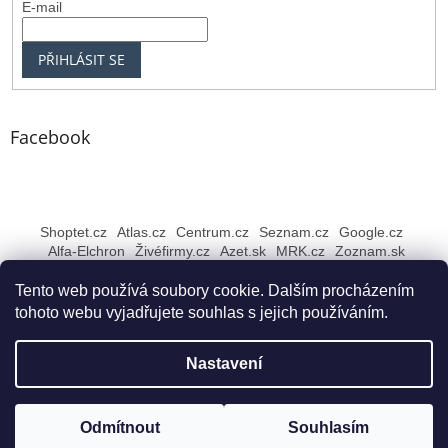
E-mail
PŘIHLÁSIT SE
Facebook
Shoptet.cz
Atlas.cz
Centrum.cz
Seznam.cz
Google.cz
Alfa-Elchron
Živéfirmy.cz
Azet.sk
MRK.cz
Zoznam.sk
Tento web používá soubory cookie. Dalším procházením
tohoto webu vyjadřujete souhlas s jejich používáním.
Vytvořil Shoptet
Nastavení
Copyright 2026
Rybářské NEJ Bruntál
. Všechna práva
Odmítnout
Souhlasím
vyhrazena.
Upravit nastavení cookies