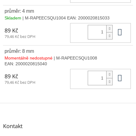
průměr: 4 mm
Skladem
| M-RAPEECSQU1004
EAN:
2000020815033
Do 
89 Kč
79,46 Kč bez DPH
průměr: 8 mm
Momentálně nedostupné
| M-RAPEECSQU1008
EAN:
2000020815040
Do 
89 Kč
79,46 Kč bez DPH
Z
á
p
a
Kontakt
t