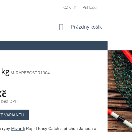
 OSOBNÍCH ÚDAJŮ
REKLAMACE
CZK
Přihlášení
SLOVNÍK POJMŮ
NÁKUPNÍ
Prázdný košík
KOŠÍK
 kg
M-RAPEECSTR1004
Kč
č bez DPH
TE VARIANTU
a ryby
Mivardi
Rapid Easy Catch s příchutí Jahoda a