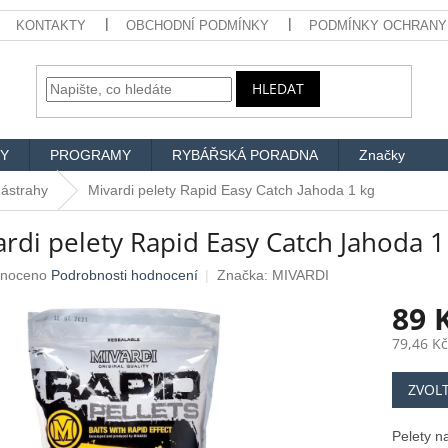
KONTAKTY
OBCHODNÍ PODMÍNKY
PODMÍNKY OCHRANY
HLEDAT
Y
PROGRAMY
RYBÁŘSKÁ PORADNA
Značky
 nástrahy
Mivardi pelety Rapid Easy Catch Jahoda 1 kg
rdi pelety Rapid Easy Catch Jahoda 1
né
noceno
Podrobnosti hodnocení
Značka:
MIVARDI
ení
89 
u
79,46 K
Měrná
ZVOL
cena:
ek.
Pelety n