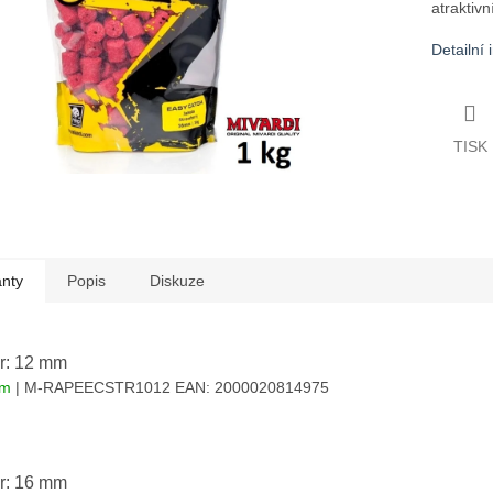
atraktiv
Detailní
TISK
anty
Popis
Diskuze
r: 12 mm
em
| M-RAPEECSTR1012
EAN:
2000020814975
r: 16 mm