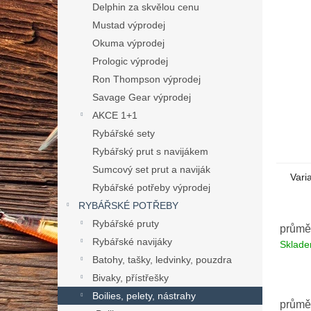
n
Delphin za skvělou cenu
e
Mustad výprodej
l
Okuma výprodej
Prologic výprodej
Ron Thompson výprodej
Savage Gear výprodej
AKCE 1+1
Rybářské sety
Rybářský prut s navijákem
Sumcový set prut a naviják
Vari
Rybářské potřeby výprodej
RYBÁŘSKÉ POTŘEBY
Rybářské pruty
průmě
Rybářské navijáky
Sklad
Batohy, tašky, ledvinky, pouzdra
Bivaky, přístřešky
Boilies, pelety, nástrahy
průmě