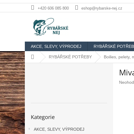
Přejít
+420 606 085 800
eshop@rybarske-nej.cz
na
obsah
AKCE, SLEVY, VÝPRODEJ
RYBÁŘSKÉ POTŘEB
Domů
RYBÁŘSKÉ POTŘEBY
Boilies, pelety,
P
Miva
o
s
Průměr
Neohod
t
hodnoc
r
produkt
a
je
n
0,0
n
z
Přeskočit
Kategorie
5
kategorie
í
hvězdič
p
AKCE, SLEVY, VÝPRODEJ
a