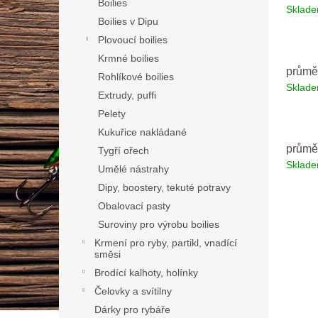
Boilies
Sklad
Boilies v Dipu
Plovoucí boilies
Krmné boilies
průmě
Rohlíkové boilies
Sklad
Extrudy, puffi
Pelety
Kukuřice nakládané
průmě
Tygří ořech
Sklad
Umělé nástrahy
Dipy, boostery, tekuté potravy
Obalovací pasty
Suroviny pro výrobu boilies
Krmení pro ryby, partikl, vnadící
směsi
Brodící kalhoty, holínky
Čelovky a svítilny
Dárky pro rybáře