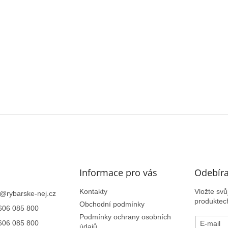
Informace pro vás
Odebíra
Kontakty
Vložte sv
@
rybarske-nej.cz
produktec
Obchodní podmínky
606 085 800
Podmínky ochrany osobních
606 085 800
E-mail
údajů