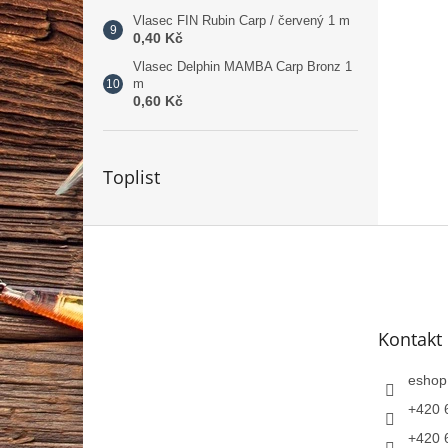
Vlasec FIN Rubin Carp / červený 1 m
0,40 Kč
Vlasec Delphin MAMBA Carp Bronz 1
m
0,60 Kč
Toplist
Z
á
p
a
t
Kontakt
í
eshop
+420 
+420 