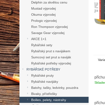
n
Delphin za skvělou cenu
e
Mustad výprodej
l
Okuma výprodej
Prologic výprodej
Ron Thompson výprodej
Savage Gear výprodej
AKCE 1+1
Rybářské sety
Rybářský prut s navijákem
Sumcový set prut a naviják
Vari
Rybářské potřeby výprodej
RYBÁŘSKÉ POTŘEBY
Rybářské pruty
příchu
Rybářské navijáky
Sklad
Batohy, tašky, ledvinky, pouzdra
Bivaky, přístřešky
Boilies, pelety, nástrahy
přích