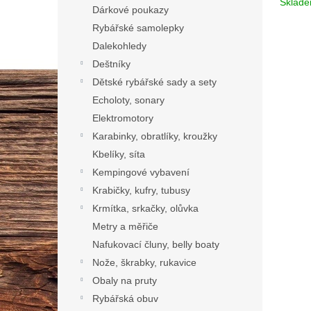
Sklad
Dárkové poukazy
Rybářské samolepky
Dalekohledy
Deštníky
Dětské rybářské sady a sety
Echoloty, sonary
Elektromotory
Karabinky, obratlíky, kroužky
Kbelíky, síta
Kempingové vybavení
Krabičky, kufry, tubusy
Krmítka, srkačky, olůvka
Metry a měřiče
Nafukovací čluny, belly boaty
Nože, škrabky, rukavice
Obaly na pruty
Rybářská obuv