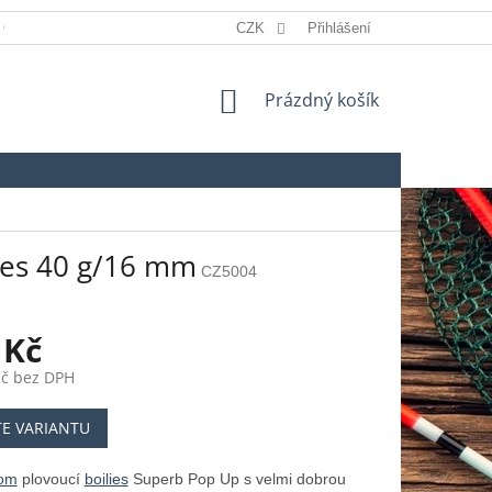
 OSOBNÍCH ÚDAJŮ
REKLAMACE
CZK
Přihlášení
SLOVNÍK POJMŮ
NÁKUPNÍ
Prázdný košík
KOŠÍK
ies 40 g/16 mm
CZ5004
 Kč
Kč bez DPH
TE VARIANTU
om
plovoucí
boilies
Superb Pop Up s velmi dobrou