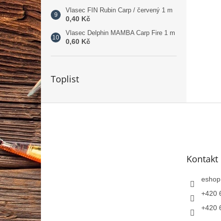
Vlasec FIN Rubin Carp / červený 1 m
0,40 Kč
Vlasec Delphin MAMBA Carp Fire 1 m
0,60 Kč
Toplist
Z
á
p
a
t
Kontakt
í
eshop
+420 
+420 