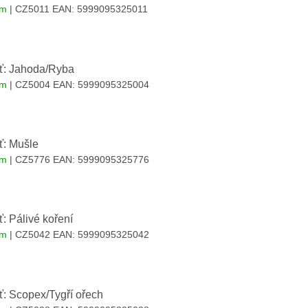
em
| CZ5011
EAN:
5999095325011
uť: Jahoda/Ryba
em
| CZ5004
EAN:
5999095325004
ť: Mušle
em
| CZ5776
EAN:
5999095325776
ť: Pálivé koření
em
| CZ5042
EAN:
5999095325042
ť: Scopex/Tygří ořech