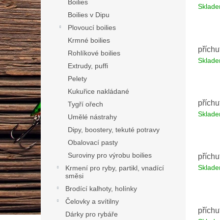
Boilies
Sklad
Boilies v Dipu
Plovoucí boilies
Krmné boilies
přích
Rohlíkové boilies
Sklad
Extrudy, puffi
Pelety
Kukuřice nakládané
příchu
Tygří ořech
Sklad
Umělé nástrahy
Dipy, boostery, tekuté potravy
Obalovací pasty
Suroviny pro výrobu boilies
příchu
Sklad
Krmení pro ryby, partikl, vnadící
směsi
Brodící kalhoty, holínky
Čelovky a svítilny
příchu
Dárky pro rybáře