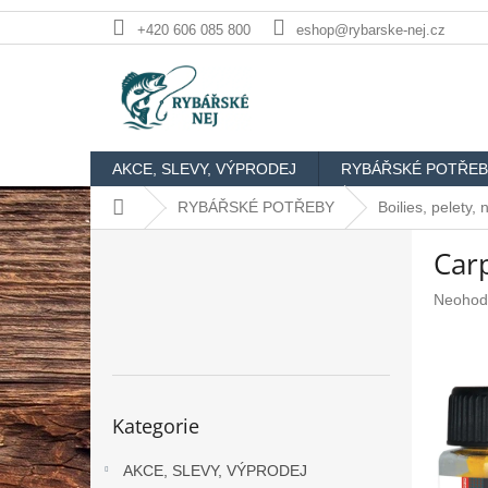
Přejít
+420 606 085 800
eshop@rybarske-nej.cz
na
obsah
AKCE, SLEVY, VÝPRODEJ
RYBÁŘSKÉ POTŘEB
Domů
RYBÁŘSKÉ POTŘEBY
Boilies, pelety,
P
Car
o
s
Průměr
Neohod
t
hodnoc
r
produkt
a
je
n
0,0
n
z
Přeskočit
Kategorie
5
kategorie
í
hvězdič
p
AKCE, SLEVY, VÝPRODEJ
a