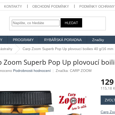
KONTAKTY
OBCHODNÍ PODMÍNKY
PODMÍNKY OCHRANY
HLEDAT
Y
PROGRAMY
RYBÁŘSKÁ PORADNA
Značky
 nástrahy
Carp Zoom Superb Pop Up plovoucí boilies 40 g/16 mm
p Zoom Superb Pop Up plovoucí boil
né
noceno
Podrobnosti hodnocení
Značka:
CARP ZOOM
ení
129
u
115,18 
Měrná
ZVOL
cena:
ek.
Carp Zo