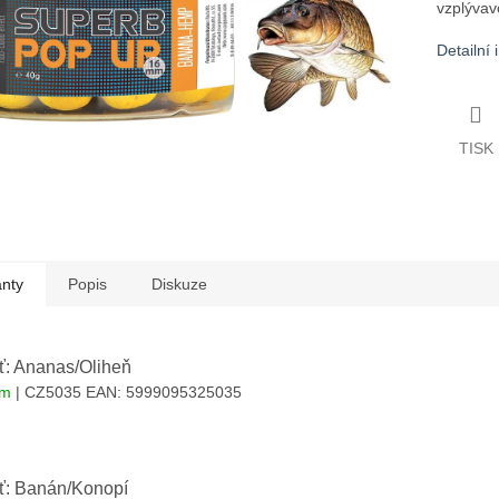
vzplývavo
Detailní
TISK
anty
Popis
Diskuze
ť: Ananas/Oliheň
em
| CZ5035
EAN:
5999095325035
uť: Banán/Konopí