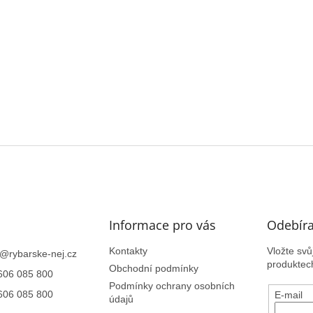
Informace pro vás
Odebíra
Kontakty
Vložte sv
@
rybarske-nej.cz
produktec
Obchodní podmínky
606 085 800
Podmínky ochrany osobních
606 085 800
E-mail
údajů