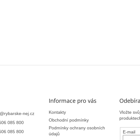
Informace pro vás
Odebíra
Kontakty
Vložte sv
@
rybarske-nej.cz
produktec
Obchodní podmínky
606 085 800
Podmínky ochrany osobních
606 085 800
E-mail
údajů