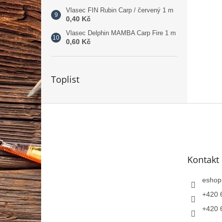
Vlasec FIN Rubin Carp / červený 1 m
0,40 Kč
Vlasec Delphin MAMBA Carp Fire 1 m
0,60 Kč
Toplist
Z
á
p
a
t
Kontakt
í
eshop
+420 
+420 