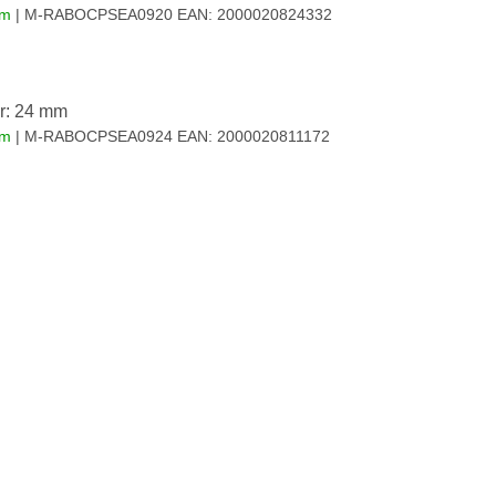
em
| M-RABOCPSEA0920
EAN:
2000020824332
r: 24 mm
em
| M-RABOCPSEA0924
EAN:
2000020811172