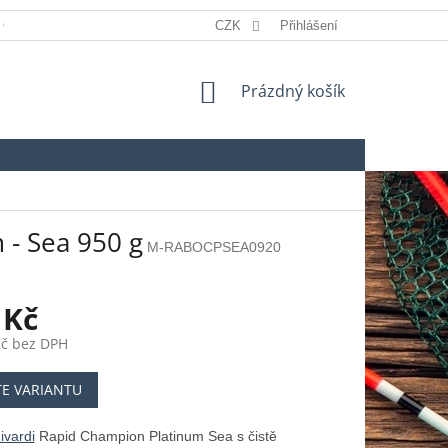
 OSOBNÍCH ÚDAJŮ
REKLAMACE
CZK
Přihlášení
SLOVNÍK POJMŮ
NÁKUPNÍ
Prázdný košík
KOŠÍK
 - Sea 950 g
M-RABOCPSEA0920
 Kč
Kč bez DPH
TE VARIANTU
ivardi
Rapid Champion Platinum Sea s čistě