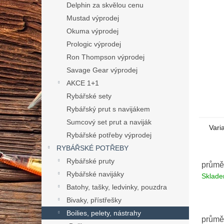
n
Delphin za skvělou cenu
e
Mustad výprodej
l
Okuma výprodej
Prologic výprodej
Ron Thompson výprodej
Savage Gear výprodej
AKCE 1+1
Rybářské sety
Rybářský prut s navijákem
Sumcový set prut a naviják
Vari
Rybářské potřeby výprodej
RYBÁŘSKÉ POTŘEBY
Rybářské pruty
průmě
Rybářské navijáky
Sklad
Batohy, tašky, ledvinky, pouzdra
Bivaky, přístřešky
Boilies, pelety, nástrahy
průmě