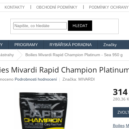
KONTAKTY
OBCHODNÍ PODMÍNKY
PODMÍNKY OCHRANY
HLEDAT
Y
PROGRAMY
RYBÁŘSKÁ PORADNA
Značky
 nástrahy
Boilies Mivardi Rapid Champion Platinum - Sea 950 g
lies Mivardi Rapid Champion Platinum
né
noceno
Podrobnosti hodnocení
Značka:
MIVARDI
ení
314
u
280,36 
Měrná
ZVOL
cena:
ek.
Boilies
M