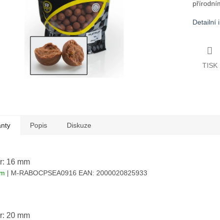
přírodním
Detailní
TISK
anty
Popis
Diskuze
r: 16 mm
em
| M-RABOCPSEA0916
EAN:
2000020825933
r: 20 mm