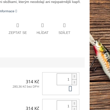
i složkami, kterým neodolají ani nejopatrnější kapři.
 informace
ZEPTAT SE
HLÍDAT
SDÍLET
314 Kč
Do košíku
280,36 Kč bez DPH
314 Kč