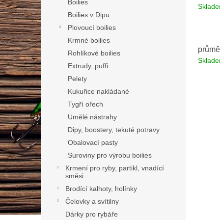
Boilies
Sklad
Boilies v Dipu
Plovoucí boilies
Krmné boilies
průmě
Rohlíkové boilies
Sklad
Extrudy, puffi
Pelety
Kukuřice nakládané
Tygří ořech
Umělé nástrahy
Dipy, boostery, tekuté potravy
Obalovací pasty
Suroviny pro výrobu boilies
Krmení pro ryby, partikl, vnadící
směsi
Brodící kalhoty, holínky
Čelovky a svítilny
Dárky pro rybáře