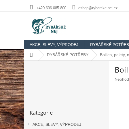
Přejít
+420 606 085 800
eshop@rybarske-nej.cz
na
obsah
AKCE, SLEVY, VÝPRODEJ
RYBÁŘSKÉ POTŘEB
Domů
RYBÁŘSKÉ POTŘEBY
Boilies, pelety,
P
Boi
o
s
Průměr
Neohod
t
hodnoc
r
produkt
a
je
n
0,0
n
z
Přeskočit
Kategorie
5
kategorie
í
hvězdič
p
AKCE, SLEVY, VÝPRODEJ
a