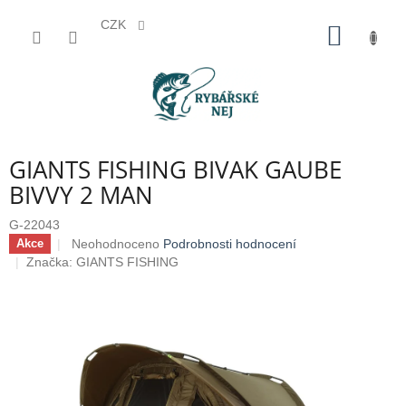
CZK
Přejít
NÁKUP
na
KOŠÍK
obsah
GIANTS FISHING BIVAK GAUBE
BIVVY 2 MAN
G-22043
Průměrné
Neohodnoceno
Podrobnosti hodnocení
Akce
hodnocení
Značka:
GIANTS FISHING
produktu
je
0,0
z
5
hvězdiček.