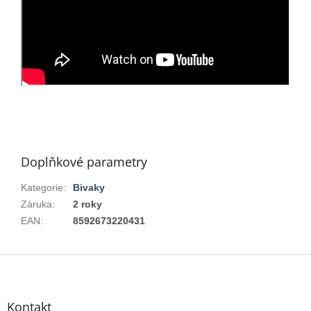
Doplňkové parametry
Kategorie
:
Bivaky
Záruka
:
2 roky
EAN
:
8592673220431
Z
á
p
a
Kontakt