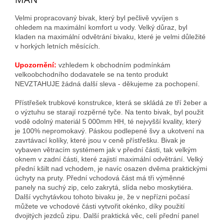
Velmi propracovaný bivak, který byl pečlivě vyvíjen s
ohledem na maximální komfort u vody. Velký důraz, byl
kladen na maximální odvětrání bivaku, které je velmi důležité
v horkých letních měsících.
Upozornění:
vzhledem k obchodním podmínkám
velkoobchodního dodavatele se na tento produkt
NEVZTAHUJE žádná další sleva - děkujeme za pochopení.
Přístřešek trubkové konstrukce, která se skládá ze tří žeber a
o výztuhu se starají rozpěrné tyče. Na tento bivak, byl použit
vodě odolný materiál 5 000mm HH, té nejvyšší kvality, který
je 100% nepromokavý. Páskou podlepené švy a ukotvení na
zavrtávací kolíky, které jsou v ceně přístřešku. Bivak je
vybaven větracím systémem jak v přední části, tak velkým
oknem v zadní části, které zajistí maximální odvětrání. Velký
přední kšilt nad vchodem, je navíc osazen dvěma praktickými
úchyty na pruty. Přední vchodová část má tři výměnné
panely na suchý zip, celo zakrytá, slída nebo moskytiéra.
Další vychytávkou tohoto bivaku je, že v nepřízni počasí
můžete ve vchodové části vytvořit okénko, díky použití
dvojitých jezdců zipu. Další praktická věc, celí přední panel