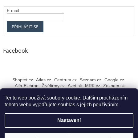
E-mail
PŘIHLÁSIT SE
Facebook
Shoptet.cz
Atlas.cz
Centrum.cz
Seznam.cz
Google.cz
Alfa-Elchron
Živéfirmy.cz
Azet.sk
MRK.cz
Zoznam.sk
Tento web používá soubory cookie. Dalším procházením
tohoto webu vyjadřujete souhlas s jejich používáním.
Vytvořil Shoptet
Nastavení
Copyright 2026
Rybářské NEJ Bruntál
. Všechna práva