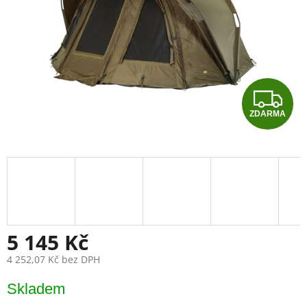
Z
ZDARMA
D
A
R
M
A
5 145 Kč
4 252,07 Kč bez DPH
Měrná
Skladem
cena: