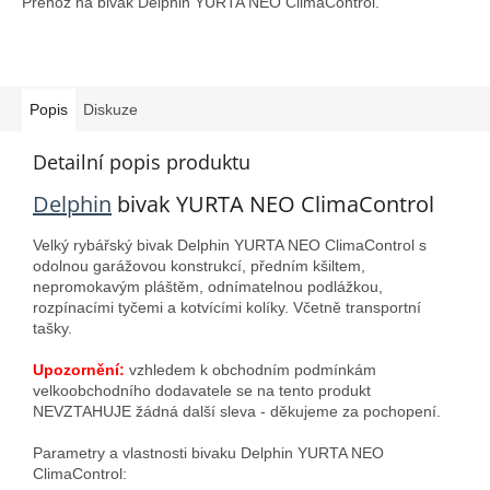
Přehoz na bivak Delphin YURTA NEO ClimaControl.
Popis
Diskuze
Detailní popis produktu
Delphin
bivak YURTA NEO ClimaControl
Velký rybářský bivak Delphin YURTA NEO ClimaControl s
odolnou garážovou konstrukcí, předním kšiltem,
nepromokavým pláštěm, odnímatelnou podlážkou,
rozpínacími tyčemi a kotvícími kolíky. Včetně transportní
tašky.
Upozornění:
vzhledem k obchodním podmínkám
velkoobchodního dodavatele se na tento produkt
NEVZTAHUJE žádná další sleva - děkujeme za pochopení.
Parametry a vlastnosti bivaku Delphin YURTA NEO
ClimaControl: