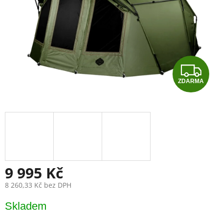
Z
ZDARMA
D
A
R
M
A
9 995 Kč
8 260,33 Kč bez DPH
Měrná
Skladem
cena: