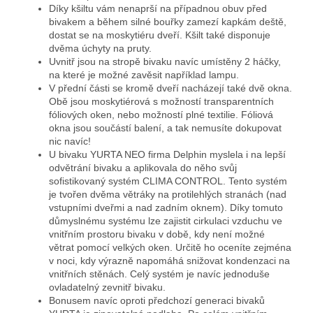
Díky kšiltu vám nenaprší na případnou obuv před
bivakem a během silné bouřky zamezí kapkám deště,
dostat se na moskytiéru dveří. Kšilt také disponuje
dvěma úchyty na pruty.
Uvnitř jsou na stropě bivaku navíc umístěny 2 háčky,
na které je možné zavěsit například lampu.
V přední části se kromě dveří nacházejí také dvě okna.
Obě jsou moskytiérová s možností transparentních
fóliových oken, nebo možností plné textilie. Fóliová
okna jsou součástí balení, a tak nemusíte dokupovat
nic navíc!
U bivaku YURTA NEO firma Delphin myslela i na lepší
odvětrání bivaku a aplikovala do něho svůj
sofistikovaný systém CLIMA CONTROL. Tento systém
je tvořen dvěma větráky na protilehlých stranách (nad
vstupními dveřmi a nad zadním oknem). Díky tomuto
důmyslnému systému lze zajistit cirkulaci vzduchu ve
vnitřním prostoru bivaku v době, kdy není možné
větrat pomocí velkých oken. Určitě ho oceníte zejména
v noci, kdy výrazně napomáhá snižovat kondenzaci na
vnitřních stěnách. Celý systém je navíc jednoduše
ovladatelný zevnitř bivaku.
Bonusem navíc oproti předchozí generaci bivaků