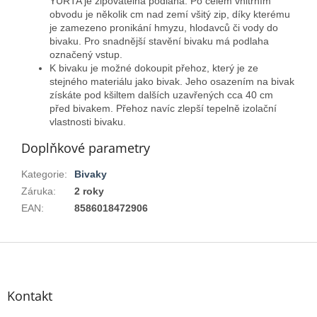
YURTA je zipovatelná podlaha. Po celém vnitřním
obvodu je několik cm nad zemí všitý zip, díky kterému
je zamezeno pronikání hmyzu, hlodavců či vody do
bivaku. Pro snadnější stavění bivaku má podlaha
označený vstup.
K bivaku je možné dokoupit přehoz, který je ze
stejného materiálu jako bivak. Jeho osazením na bivak
získáte pod kšiltem dalších uzavřených cca 40 cm
před bivakem. Přehoz navíc zlepší tepelně izolační
vlastnosti bivaku.
Doplňkové parametry
Kategorie
:
Bivaky
Záruka
:
2 roky
EAN
:
8586018472906
Z
á
p
a
Kontakt
t