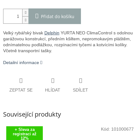
Přidat do košíku
Velký rybářský bivak
Delphin
YURTA NEO ClimaControl s odolnou
garážovou konstrukcí, předním kšiltem, nepromokavým pláštěm,
odnímatelnou podlážkou, rozpínacími tyčemi a kotvícími kolíky.
Včetně transportní tašky.
Detailní informace
ZEPTAT SE
HLÍDAT
SDÍLET
Související produkty
Kód:
101000677
+ Sleva za
registraci až
12%