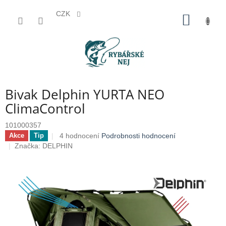
CZK
Přejít
NÁKUP
na
KOŠÍK
obsah
Bivak Delphin YURTA NEO
ClimaControl
101000357
Průměrné
4 hodnocení
Podrobnosti hodnocení
Akce
Tip
hodnocení
Značka:
DELPHIN
produktu
je
5,0
z
5
hvězdiček.