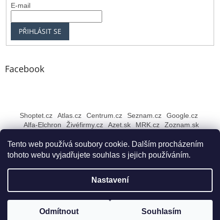
E-mail
PŘIHLÁSIT SE
Facebook
Shoptet.cz
Atlas.cz
Centrum.cz
Seznam.cz
Google.cz
Alfa-Elchron
Živéfirmy.cz
Azet.sk
MRK.cz
Zoznam.sk
Tento web používá soubory cookie. Dalším procházením
tohoto webu vyjadřujete souhlas s jejich používáním.
Vytvořil Shoptet
Nastavení
Copyright 2026
Rybářské NEJ Bruntál
. Všechna práva
Odmítnout
Souhlasím
vyhrazena.
Upravit nastavení cookies