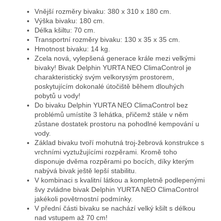
Vnější rozměry bivaku: 380 x 310 x 180 cm.
Výška bivaku: 180 cm.
Délka kšiltu: 70 cm.
Transportní rozměry bivaku: 130 x 35 x 35 cm.
Hmotnost bivaku: 14 kg.
Zcela nová, vylepšená generace krále mezi velkými
bivaky! Bivak Delphin YURTA NEO ClimaControl je
charakteristický svým velkorysým prostorem,
poskytujícím dokonalé útočiště během dlouhých
pobytů u vody!
Do bivaku Delphin YURTA NEO ClimaControl bez
problémů umístíte 3 lehátka, přičemž stále v něm
zůstane dostatek prostoru na pohodlné kempování u
vody.
Základ bivaku tvoří mohutná troj-žebrová konstrukce s
vrchními vyztužujícími rozpěrami. Kromě toho
disponuje dvěma rozpěrami po bocích, díky kterým
nabývá bivak ještě lepší stabilitu.
V kombinaci s kvalitní látkou a kompletně podlepenými
švy zvládne bivak Delphin YURTA NEO ClimaControl
jakékoli povětrnostní podmínky.
V přední části bivaku se nachází velký kšilt s délkou
nad vstupem až 70 cm!