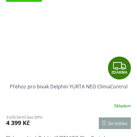
Z
ZDARMA
D
Přehoz pro bivak Delphin YURTA NEO ClimaControl
A
R
Skladem
M
3 635,54 Kč bez DPH
4 399 Kč
Do košíku
A