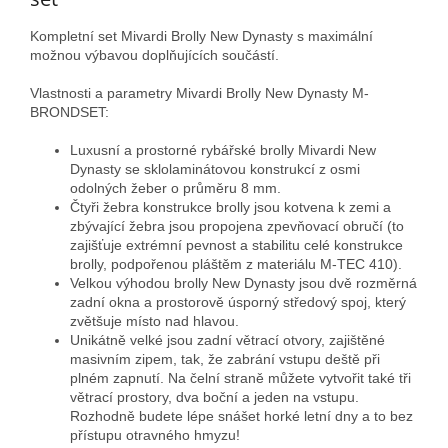
Kompletní set Mivardi Brolly New Dynasty s maximální
možnou výbavou doplňujících součástí.
Vlastnosti a parametry Mivardi Brolly New Dynasty M-
BRONDSET:
Luxusní a prostorné rybářské brolly Mivardi New
Dynasty se sklolaminátovou konstrukcí z osmi
odolných žeber o průměru 8 mm.
Čtyři žebra konstrukce brolly jsou kotvena k zemi a
zbývající žebra jsou propojena zpevňovací obručí (to
zajišťuje extrémní pevnost a stabilitu celé konstrukce
brolly, podpořenou pláštěm z materiálu M-TEC 410).
Velkou výhodou brolly New Dynasty jsou dvě rozměrná
zadní okna a prostorově úsporný středový spoj, který
zvětšuje místo nad hlavou.
Unikátně velké jsou zadní větrací otvory, zajištěné
masivním zipem, tak, že zabrání vstupu deště při
plném zapnutí. Na čelní straně můžete vytvořit také tři
větrací prostory, dva boční a jeden na vstupu.
Rozhodně budete lépe snášet horké letní dny a to bez
přístupu otravného hmyzu!