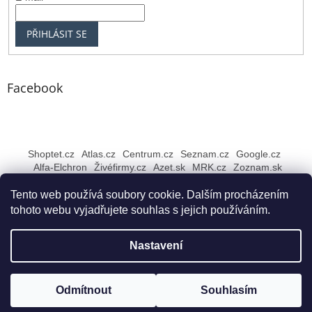
PŘIHLÁSIT SE
Facebook
Shoptet.cz
Atlas.cz
Centrum.cz
Seznam.cz
Google.cz
Alfa-Elchron
Živéfirmy.cz
Azet.sk
MRK.cz
Zoznam.sk
Tento web používá soubory cookie. Dalším procházením
tohoto webu vyjadřujete souhlas s jejich používáním.
Vytvořil Shoptet
Nastavení
Copyright 2026
Rybářské NEJ Bruntál
. Všechna práva
Odmítnout
Souhlasím
vyhrazena.
Upravit nastavení cookies