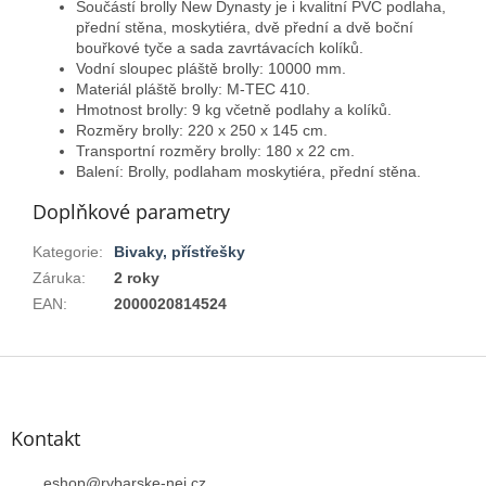
Součástí brolly New Dynasty je i kvalitní PVC podlaha,
přední stěna, moskytiéra, dvě přední a dvě boční
bouřkové tyče a sada zavrtávacích kolíků.
Vodní sloupec pláště brolly: 10000 mm.
Materiál pláště brolly: M-TEC 410.
Hmotnost brolly: 9 kg včetně podlahy a kolíků.
Rozměry brolly: 220 x 250 x 145 cm.
Transportní rozměry brolly: 180 x 22 cm.
Balení: Brolly, podlaham moskytiéra, přední stěna.
Doplňkové parametry
Kategorie
:
Bivaky, přístřešky
Záruka
:
2 roky
EAN
:
2000020814524
Z
á
p
a
Kontakt
t
í
eshop
@
rybarske-nej.cz