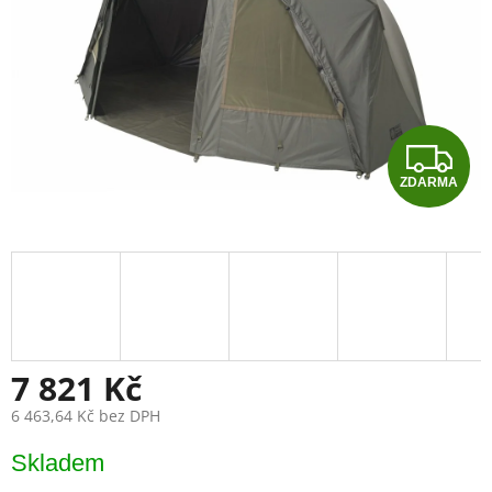
Z
ZDARMA
D
A
R
M
A
7 821 Kč
6 463,64 Kč bez DPH
Měrná
Skladem
cena: