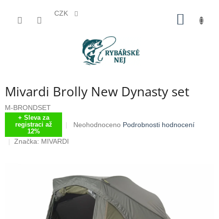
CZK
Přejít
NÁKUP
na
KOŠÍK
obsah
Mivardi Brolly New Dynasty set
M-BRONDSET
+ Sleva za
Průměrné
Neohodnoceno
Podrobnosti hodnocení
registraci až
12%
hodnocení
Značka:
MIVARDI
produktu
je
0,0
z
5
hvězdiček.